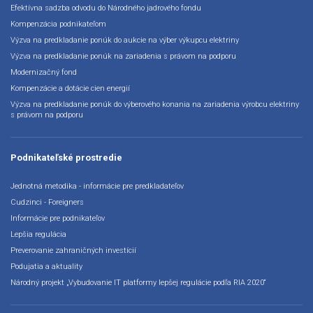
Efektívna sadzba odvodu do Národného jadrového fondu
Kompenzácia podnikateľom
Výzva na predkladanie ponúk do aukcie na výber výkupcu elektriny
Výzva na predkladanie ponúk na zariadenia s právom na podporu
Modernizačný fond
Kompenzácie a dotácie cien energií
Výzva na predkladanie ponúk do výberového konania na zariadenia výrobcu elektriny
s právom na podporu
Podnikateľské prostredie
Jednotná metodika - informácie pre predkladateľov
Cudzinci - Foreigners
Informácie pre podnikateľov
Lepšia regulácia
Preverovanie zahraničných investícií
Podujatia a aktuality
Národný projekt „Vybudovanie IT platformy lepšej regulácie podľa RIA 2020“