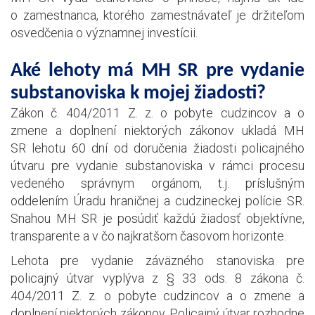
o zamestnanca, ktorého zamestnávateľ je držiteľom
osvedčenia o významnej investícii.
Aké lehoty má MH SR pre vydanie
substanoviska k mojej žiadosti?
Zákon č. 404/2011 Z. z. o pobyte cudzincov a o
zmene a doplnení niektorých zákonov ukladá MH
SR lehotu 60 dní od doručenia žiadosti policajného
útvaru pre vydanie substanoviska v rámci procesu
vedeného správnym orgánom, t.j. príslušným
oddelením Úradu hraničnej a cudzineckej polície SR.
Snahou MH SR je posúdiť každú žiadosť objektívne,
transparente a v čo najkratšom časovom horizonte.
Lehota pre vydanie záväzného stanoviska pre
policajný útvar vyplýva z § 33 ods. 8 zákona č.
404/2011 Z. z. o pobyte cudzincov a o zmene a
doplnení niektorých zákonov. Policajný útvar rozhodne