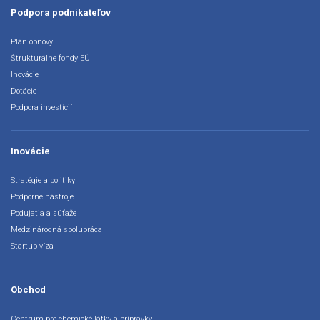
Podpora podnikateľov
Plán obnovy
Štrukturálne fondy EÚ
Inovácie
Dotácie
Podpora investícií
Inovácie
Stratégie a politiky
Podporné nástroje
Podujatia a súťaže
Medzinárodná spolupráca
Startup víza
Obchod
Centrum pre chemické látky a prípravky