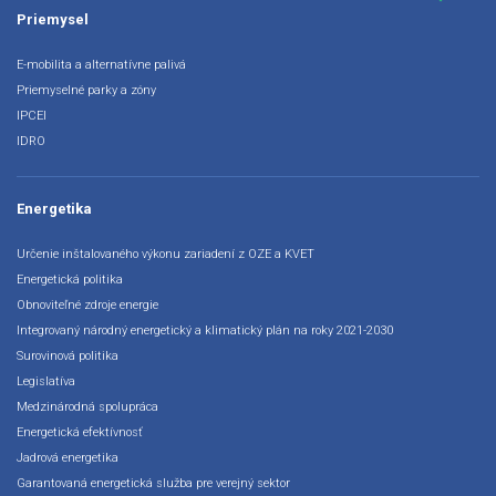
Priemysel
E-mobilita a alternatívne palivá
Priemyselné parky a zóny
IPCEI
IDRO
Energetika
Určenie inštalovaného výkonu zariadení z OZE a KVET
Energetická politika
Obnoviteľné zdroje energie
Integrovaný národný energetický a klimatický plán na roky 2021-2030
Surovinová politika
Legislatíva
Medzinárodná spolupráca
Energetická efektívnosť
Jadrová energetika
Garantovaná energetická služba pre verejný sektor