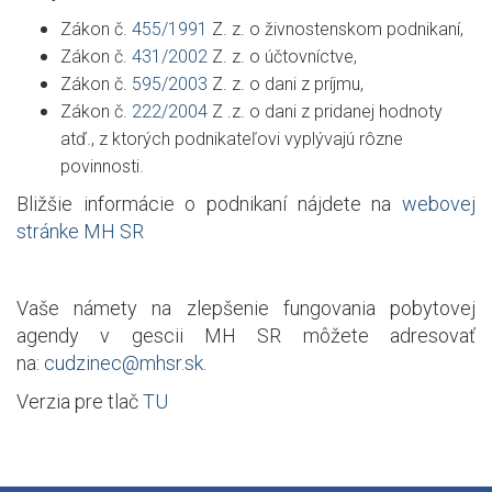
Zákon č.
455/1991
Z. z. o živnostenskom podnikaní,
Zákon č.
431/2002
Z. z. o účtovníctve,
Zákon č.
595/2003
Z. z. o dani z príjmu,
Zákon č.
222/2004
Z .z. o dani z pridanej hodnoty
atď., z ktorých podnikateľovi vyplývajú rôzne
povinnosti.
Bližšie informácie o podnikaní nájdete na
webovej
stránke MH SR
Vaše námety na zlepšenie fungovania pobytovej
agendy v gescii MH SR môžete adresovať
na:
cudzinec@mhsr.sk
.
Verzia pre tlač
TU