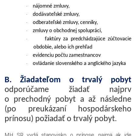
nájomné zmluvy,
·
dodávateľské zmluvy,
·
odberateľské zmluvy, cenníky,
·
zmluvy o obchodnej spolupráci,
·
faktúry za predchádzajúce zúčtovacie
·
obdobie, alebo ich prehľad
evidenciu počtu zamestnancov
·
ovládanie slovenského a anglického jazyka
·
B. Žiadateľom o trvalý pobyt
odporúčame žiadať najprv
o prechodný pobyt a až následne
(po preukázaní hospodárskeho
prínosu) požiadať o trvalý pobyt.
MH SR vydá stanovisko o prínose, najmä ak ide