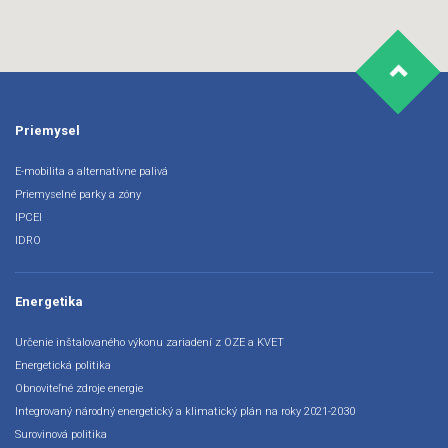
Priemysel
E-mobilita a alternatívne palivá
Priemyselné parky a zóny
IPCEI
IDRO
Energetika
Určenie inštalovaného výkonu zariadení z OZE a KVET
Energetická politika
Obnoviteľné zdroje energie
Integrovaný národný energetický a klimatický plán na roky 2021-2030
Surovinová politika