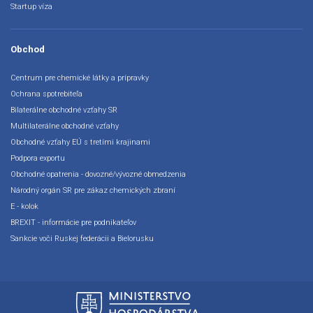
Startup víza
Obchod
Centrum pre chemické látky a prípravky
Ochrana spotrebiteľa
Bilaterálne obchodné vzťahy SR
Multilaterálne obchodné vzťahy
Obchodné vzťahy EÚ s tretími krajinami
Podpora exportu
Obchodné opatrenia - dovozné/vývozné obmedzenia
Národný orgán SR pre zákaz chemických zbraní
E - kolok
BREXIT - informácie pre podnikateľov
Sankcie voči Ruskej federácii a Bielorusku