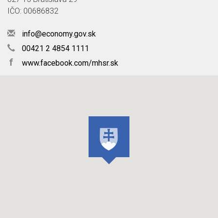
IČO: 00686832
info@economy.gov.sk
00421 2 4854 1111
f
www.facebook.com/mhsr.sk