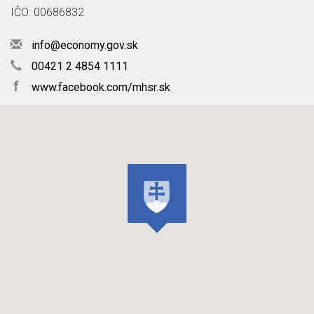
IČO: 00686832
info@economy.gov.sk
00421 2 4854 1111
f
www.facebook.com/mhsr.sk