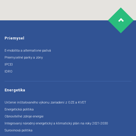
Priemysel
E-mobilita a alternatívne palivá
Priemyselné parky a zóny
IPCEI
IDRO
Energetika
Určenie inštalovaného výkonu zariadení z OZE a KVET
Energetická politika
Obnoviteľné zdroje energie
Integrovaný národný energetický a klimatický plán na roky 2021-2030
Surovinová politika