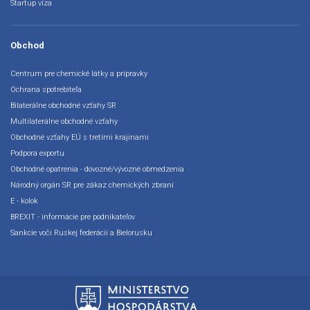
Startup víza
Obchod
Centrum pre chemické látky a prípravky
Ochrana spotrebiteľa
Bilaterálne obchodné vzťahy SR
Multilaterálne obchodné vzťahy
Obchodné vzťahy EÚ s tretími krajinami
Podpora exportu
Obchodné opatrenia - dovozné/vývozné obmedzenia
Národný orgán SR pre zákaz chemických zbraní
E - kolok
BREXIT - informácie pre podnikateľov
Sankcie voči Ruskej federácii a Bielorusku