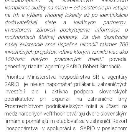
prichádzajúcim aj etablovaným investorom
komplexné služby na mieru – od asistencie pri vstupe
na trh a výbere vhodnej lokality až po identifikáciu
dodávateľskej siete a lokálnych partnerov.
Investorom zároveň poskytujeme informácie o
možnostiach štátnej podpory. Za dve desaťročia
našej existencie sme úspešne ukončili takmer 700
investičných projektov, vďaka ktorým vzniklo viac ako
150-tisíc nových pracovných miest,“
povedal
generálny riaditeľ agentúry SARIO, Róbert Šimončič.
Prioritou Ministerstva hospodárstva SR a agentúry
SARIO je nielen napomáhať prilákaniu zahraničných
investícií, ale i aktívna podpora slovenských
podnikateľov pri expanzii na zahraničné trhy.
Prostredníctvom podnikateľských misií a účasti na
medzinárodných veľtrhoch otvárajú dvere slovenským
firmám a pomáhajú im etablovať sa v zahraničí. Rezort
hospodárstva v spolupráci s SARIO v poslednom