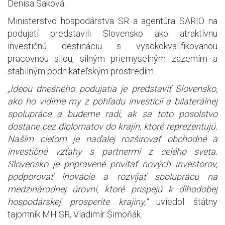
Denisa Saková.
Ministerstvo hospodárstva SR a agentúra SARIO na
podujatí predstavili Slovensko ako atraktívnu
investičnú destináciu s vysokokvalifikovanou
pracovnou silou, silným priemyselným zázemím a
stabilným podnikateľským prostredím.
„Ideou dnešného podujatia je predstaviť Slovensko,
ako ho vidíme my z pohľadu investícií a bilaterálnej
spolupráce a budeme radi, ak sa toto posolstvo
dostane cez diplomatov do krajín, ktoré reprezentujú.
Naším cieľom je naďalej rozširovať obchodné a
investičné vzťahy s partnermi z celého sveta.
Slovensko je pripravené privítať nových investorov,
podporovať inovácie a rozvíjať spoluprácu na
medzinárodnej úrovni, ktoré prispejú k dlhodobej
hospodárskej prosperite krajiny,“
uviedol štátny
tajomník MH SR, Vladimír Šimoňák.