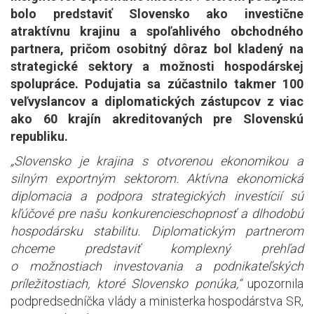
bolo predstaviť Slovensko ako investične
atraktívnu krajinu a spoľahlivého obchodného
partnera, pričom osobitný dôraz bol kladený na
strategické sektory a možnosti hospodárskej
spolupráce. Podujatia sa zúčastnilo takmer 100
veľvyslancov a diplomatických zástupcov z viac
ako 60 krajín akreditovaných pre Slovenskú
republiku.
„Slovensko je krajina s otvorenou ekonomikou a
silným exportným sektorom. Aktívna ekonomická
diplomacia a podpora strategických investícií sú
kľúčové pre našu konkurencieschopnosť a dlhodobú
hospodársku stabilitu. Diplomatickým partnerom
chceme predstaviť komplexný prehľad
o možnostiach investovania a podnikateľských
príležitostiach, ktoré Slovensko ponúka,“
upozornila
podpredsedníčka vlády a ministerka hospodárstva SR,