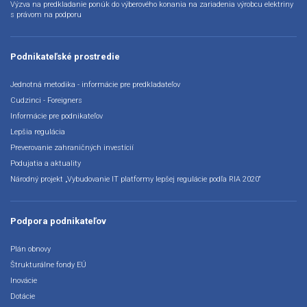
Výzva na predkladanie ponúk do výberového konania na zariadenia výrobcu elektriny
s právom na podporu
Podnikateľské prostredie
Jednotná metodika - informácie pre predkladateľov
Cudzinci - Foreigners
Informácie pre podnikateľov
Lepšia regulácia
Preverovanie zahraničných investícií
Podujatia a aktuality
Národný projekt „Vybudovanie IT platformy lepšej regulácie podľa RIA 2020“
Podpora podnikateľov
Plán obnovy
Štrukturálne fondy EÚ
Inovácie
Dotácie