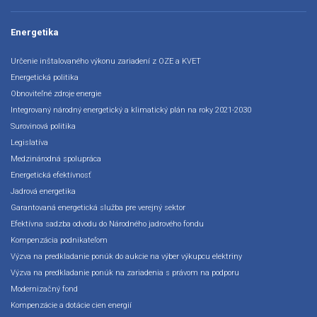
Energetika
Určenie inštalovaného výkonu zariadení z OZE a KVET
Energetická politika
Obnoviteľné zdroje energie
Integrovaný národný energetický a klimatický plán na roky 2021-2030
Surovinová politika
Legislatíva
Medzinárodná spolupráca
Energetická efektívnosť
Jadrová energetika
Garantovaná energetická služba pre verejný sektor
Efektívna sadzba odvodu do Národného jadrového fondu
Kompenzácia podnikateľom
Výzva na predkladanie ponúk do aukcie na výber výkupcu elektriny
Výzva na predkladanie ponúk na zariadenia s právom na podporu
Modernizačný fond
Kompenzácie a dotácie cien energií