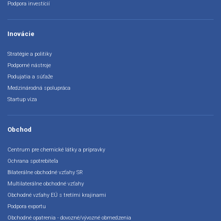
Podpora investícií
Inovácie
Stratégie a politiky
Podporné nástroje
Podujatia a súťaže
Medzinárodná spolupráca
Startup víza
Obchod
Centrum pre chemické látky a prípravky
Ochrana spotrebiteľa
Bilaterálne obchodné vzťahy SR
Multilaterálne obchodné vzťahy
Obchodné vzťahy EÚ s tretími krajinami
Podpora exportu
Obchodné opatrenia - dovozné/vývozné obmedzenia