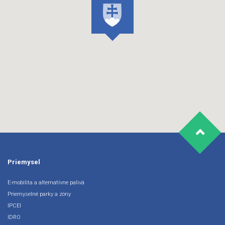
Priemysel
E-mobilita a alternatívne palivá
Priemyselné parky a zóny
IPCEI
IDRO