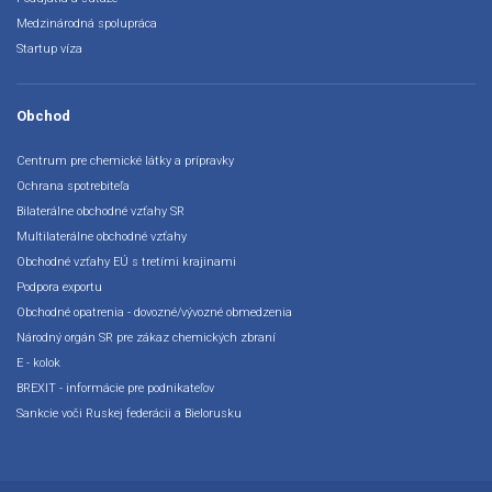
Medzinárodná spolupráca
Startup víza
Obchod
Centrum pre chemické látky a prípravky
Ochrana spotrebiteľa
Bilaterálne obchodné vzťahy SR
Multilaterálne obchodné vzťahy
Obchodné vzťahy EÚ s tretími krajinami
Podpora exportu
Obchodné opatrenia - dovozné/vývozné obmedzenia
Národný orgán SR pre zákaz chemických zbraní
E - kolok
BREXIT - informácie pre podnikateľov
Sankcie voči Ruskej federácii a Bielorusku