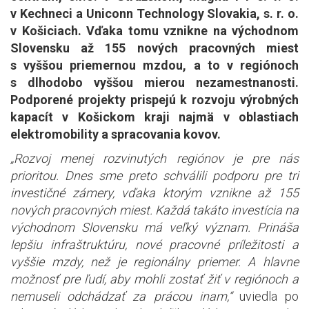
v Kechneci a Uniconn Technology Slovakia, s. r. o.
v Košiciach. Vďaka tomu vznikne na východnom
Slovensku až 155 nových pracovných miest
s vyššou priemernou mzdou, a to v regiónoch
s dlhodobo vyššou mierou nezamestnanosti.
Podporené projekty prispejú k rozvoju výrobných
kapacít v Košickom kraji najmä v oblastiach
elektromobility a spracovania kovov.
„Rozvoj menej rozvinutých regiónov je pre nás
prioritou. Dnes sme preto schválili podporu pre tri
investičné zámery, vďaka ktorým vznikne až 155
nových pracovných miest. Každá takáto investícia na
východnom Slovensku má veľký význam. Prináša
lepšiu infraštruktúru, nové pracovné príležitosti a
vyššie mzdy, než je regionálny priemer. A hlavne
možnosť pre ľudí, aby mohli zostať žiť v regiónoch a
nemuseli odchádzať za prácou inam,“
uviedla po