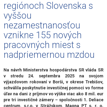
regiónoch Slovenska s
vyššou
nezamestnanosťou
vznikne 155 nových
pracovných miest s
nadpriemernou mzdou
Na návrh Ministerstva hospodárstva SR vláda SR
v stredu 24. septembra 2025 na svojom
výjazdovom rokovaní v Borši, v okrese Trebišov,
schválila poskytnutie investičnej pomoci vo forme
úľav na dani z príjmov vo výške viac ako 8 mil. eur
pre tri investičné zámery – spoločnosti 1. Deliace
centrum, s.r.o. v Strážskom, Magna PT s. r. o.