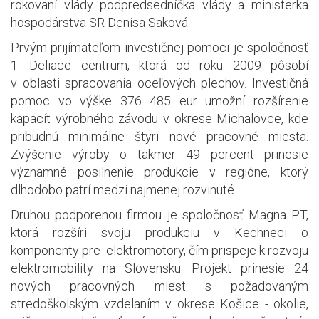
rokovaní vlády podpredsedníčka vlády a ministerka
hospodárstva SR Denisa Saková.
Prvým prijímateľom investičnej pomoci je spoločnosť
1. Deliace centrum, ktorá od roku 2009 pôsobí
v oblasti spracovania oceľových plechov. Investičná
pomoc vo výške 376 485 eur umožní rozšírenie
kapacít výrobného závodu v okrese Michalovce, kde
pribudnú minimálne štyri nové pracovné miesta.
Zvýšenie výroby o takmer 49 percent prinesie
významné posilnenie produkcie v regióne, ktorý
dlhodobo patrí medzi najmenej rozvinuté.
Druhou podporenou firmou je spoločnosť Magna PT,
ktorá rozšíri svoju produkciu v Kechneci o
komponenty pre elektromotory, čím prispeje k rozvoju
elektromobility na Slovensku. Projekt prinesie 24
nových pracovných miest s požadovaným
stredoškolským vzdelaním v okrese Košice - okolie,