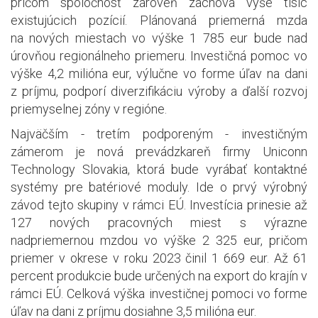
pričom spoločnosť zároveň zachová vyše tisíc
existujúcich pozícií. Plánovaná priemerná mzda
na nových miestach vo výške 1 785 eur bude nad
úrovňou regionálneho priemeru. Investičná pomoc vo
výške 4,2 milióna eur, výlučne vo forme úľav na dani
z príjmu, podporí diverzifikáciu výroby a ďalší rozvoj
priemyselnej zóny v regióne.
Najväčším - tretím podporeným - investičným
zámerom je nová prevádzkareň firmy Uniconn
Technology Slovakia, ktorá bude vyrábať kontaktné
systémy pre batériové moduly. Ide o prvý výrobný
závod tejto skupiny v rámci EÚ. Investícia prinesie až
127 nových pracovných miest s výrazne
nadpriemernou mzdou vo výške 2 325 eur, pričom
priemer v okrese v roku 2023 činil 1 669 eur. Až 61
percent produkcie bude určených na export do krajín v
rámci EÚ. Celková výška investičnej pomoci vo forme
úľav na dani z príjmu dosiahne 3,5 milióna eur.