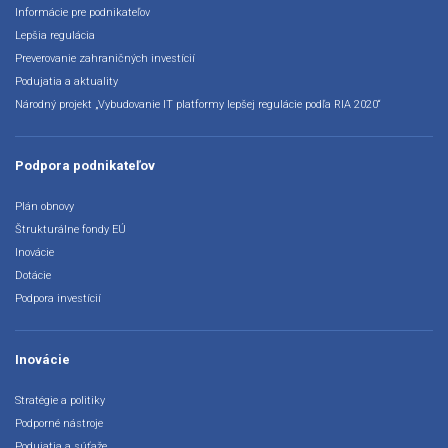
Informácie pre podnikateľov
Lepšia regulácia
Preverovanie zahraničných investícií
Podujatia a aktuality
Národný projekt „Vybudovanie IT platformy lepšej regulácie podľa RIA 2020“
Podpora podnikateľov
Plán obnovy
Štrukturálne fondy EÚ
Inovácie
Dotácie
Podpora investícií
Inovácie
Stratégie a politiky
Podporné nástroje
Podujatia a súťaže