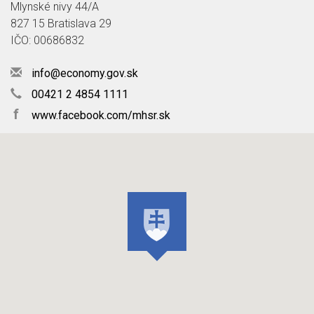
Mlynské nivy 44/A
827 15 Bratislava 29
IČO: 00686832
info@economy.gov.sk
00421 2 4854 1111
f
www.facebook.com/mhsr.sk