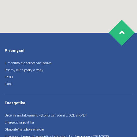
Priemysel
E-mobilita a alternatívne palivá
Priemyselné parky a zóny
IPCEI
IDRO
Energetika
Určenie inštalovaného výkonu zariadení z OZE a KVET
Energetická politika
Obnoviteľné zdroje energie
Integrovaný národný energetický a klimatický plán na roky 2021-2030