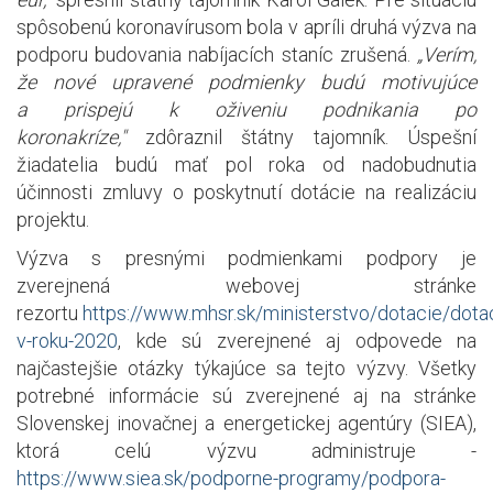
spôsobenú koronavírusom bola v apríli druhá výzva na
podporu budovania nabíjacích staníc zrušená.
„Verím,
že nové upravené podmienky budú motivujúce
a prispejú k oživeniu podnikania po
koronakríze,"
zdôraznil štátny tajomník. Úspešní
žiadatelia budú mať pol roka od nadobudnutia
účinnosti zmluvy o poskytnutí dotácie na realizáciu
projektu.
Výzva s presnými podmienkami podpory je
zverejnená webovej stránke
rezortu
https://www.mhsr.sk/ministerstvo/dotacie/dota
v-roku-2020
, kde sú zverejnené aj odpovede na
najčastejšie otázky týkajúce sa tejto výzvy. Všetky
potrebné informácie sú zverejnené aj na stránke
Slovenskej inovačnej a energetickej agentúry (SIEA),
ktorá celú výzvu administruje -
https://www.siea.sk/podporne-programy/podpora-