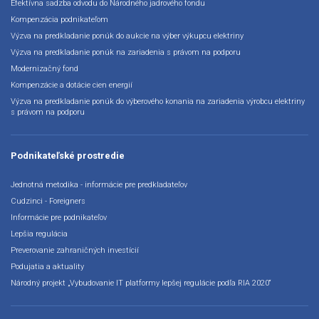
Efektívna sadzba odvodu do Národného jadrového fondu
Kompenzácia podnikateľom
Výzva na predkladanie ponúk do aukcie na výber výkupcu elektriny
Výzva na predkladanie ponúk na zariadenia s právom na podporu
Modernizačný fond
Kompenzácie a dotácie cien energií
Výzva na predkladanie ponúk do výberového konania na zariadenia výrobcu elektriny
s právom na podporu
Podnikateľské prostredie
Jednotná metodika - informácie pre predkladateľov
Cudzinci - Foreigners
Informácie pre podnikateľov
Lepšia regulácia
Preverovanie zahraničných investícií
Podujatia a aktuality
Národný projekt „Vybudovanie IT platformy lepšej regulácie podľa RIA 2020“