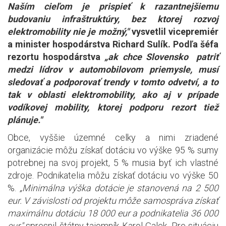
Naším cieľom je prispieť k razantnejšiemu
budovaniu infraštruktúry, bez ktorej rozvoj
elektromobility nie je možný,"
vysvetlil vicepremiér
a minister hospodárstva Richard Sulík. Podľa šéfa
rezortu hospodárstva
„ak chce Slovensko patriť
medzi lídrov v automobilovom priemysle, musí
sledovať a podporovať trendy v tomto odvetví, a to
tak v oblasti elektromobility, ako aj v prípade
vodíkovej mobility, ktorej podporu rezort tiež
plánuje."
Obce, vyššie územné celky a nimi zriadené
organizácie môžu získať dotáciu vo výške 95 % sumy
potrebnej na svoj projekt, 5 % musia byť ich vlastné
zdroje. Podnikatelia môžu získať dotáciu vo výške 50
%.
„Minimálna výška dotácie je stanovená na 2 500
eur. V závislosti od projektu môže samospráva získať
maximálnu dotáciu 18 000 eur a podnikatelia 36 000
eur,"
spresnil štátny tajomník Karol Galek. Pre situáciu