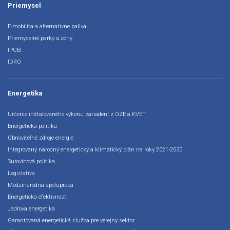
Priemysel
E-mobilita a alternatívne palivá
Priemyselné parky a zóny
IPCEI
IDRO
Energetika
Určenie inštalovaného výkonu zariadení z OZE a KVET
Energetická politika
Obnoviteľné zdroje energie
Integrovaný národný energetický a klimatický plán na roky 2021-2030
Surovinová politika
Legislatíva
Medzinárodná spolupráca
Energetická efektívnosť
Jadrová energetika
Garantovaná energetická služba pre verejný sektor