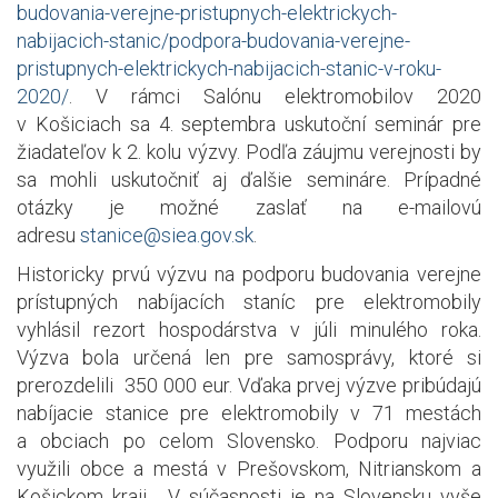
budovania-verejne-pristupnych-elektrickych-
nabijacich-stanic/podpora-budovania-verejne-
pristupnych-elektrickych-nabijacich-stanic-v-roku-
2020/
. V rámci Salónu elektromobilov 2020
v Košiciach sa 4. septembra uskutoční seminár pre
žiadateľov k 2. kolu výzvy. Podľa záujmu verejnosti by
sa mohli uskutočniť aj ďalšie semináre. Prípadné
otázky je možné zaslať na e-mailovú
adresu
stanice@siea.gov.sk
.
Historicky prvú výzvu na podporu budovania verejne
prístupných nabíjacích staníc pre elektromobily
vyhlásil rezort hospodárstva v júli minulého roka.
Výzva bola určená len pre samosprávy, ktoré si
prerozdelili 350 000 eur. Vďaka prvej výzve pribúdajú
nabíjacie stanice pre elektromobily v 71 mestách
a obciach po celom Slovensko. Podporu najviac
využili obce a mestá v Prešovskom, Nitrianskom a
Košickom kraji. V súčasnosti je na Slovensku vyše