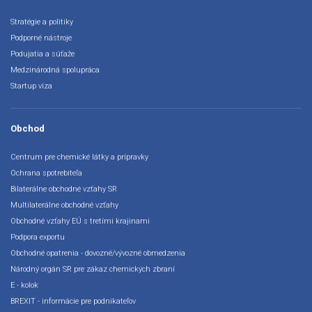
Stratégie a politiky
Podporné nástroje
Podujatia a súťaže
Medzinárodná spolupráca
Startup víza
Obchod
Centrum pre chemické látky a prípravky
Ochrana spotrebiteľa
Bilaterálne obchodné vzťahy SR
Multilaterálne obchodné vzťahy
Obchodné vzťahy EÚ s tretími krajinami
Podpora exportu
Obchodné opatrenia - dovozné/vývozné obmedzenia
Národný orgán SR pre zákaz chemických zbraní
E - kolok
BREXIT - informácie pre podnikateľov