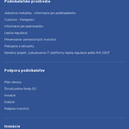
Podnikateľské prostredie
Jednotná metodika - informácie pre predkladateľov
Cudzinci - Foreigners
Informácie pre podnikateľov
Lepšia regulácia
Preverovanie zahraničných investícií
Podujatia a aktuality
Národný projekt „Vybudovanie IT platformy lepšej regulácie podľa RIA 2020“
Podpora podnikateľov
Plán obnovy
Štrukturálne fondy EÚ
Inovácie
Dotácie
Podpora investícií
Inovácie