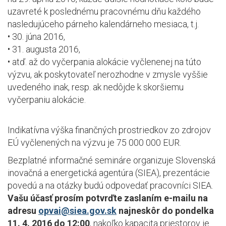
uzavreté k poslednému pracovnému dňu každého
nasledujúceho párneho kalendárneho mesiaca, t.j.
• 30. júna 2016,
• 31. augusta 2016,
• atď. až do vyčerpania alokácie vyčlenenej na túto
výzvu, ak poskytovateľ nerozhodne v zmysle vyššie
uvedeného inak, resp. ak nedôjde k skoršiemu
vyčerpaniu alokácie.
Indikatívna výška finančných prostriedkov zo zdrojov
EÚ vyčlenených na výzvu je 75 000 000 EUR.
Bezplatné informačné semináre organizuje Slovenská
inovačná a energetická agentúra (SIEA), prezentácie
povedú a na otázky budú odpovedať pracovníci SIEA.
Vašu účasť prosím potvrďte zaslaním e-mailu na
adresu
opvai@siea.gov.sk
najneskôr do pondelka
11. 4. 2016 do 12:00
, nakoľko kapacita priestorov je