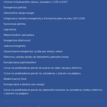
Určenie inštalovaného výkonu zariadení z OZE a KVET
Energetická politika
Obnoviteľné zdroje energie
Integrovaný národný energetický a klimatický plán na roky 2021-2030
Surovinová politika
Legislatíva
Medzinárodná spolupráca
Energetická efektívnosť
Jadrová energetika
Garantovaná energetická služba pre verejný sektor
Efektívna sadzba odvodu do Národného jadrového fondu
Kompenzácia podnikateľom
Výzva na predkladanie ponúk do aukcie na výber výkupcu elektriny
Výzva na predkladanie ponúk na zariadenia s právom na podporu
Modernizačný fond
Kompenzácie a dotácie cien energií
Výzva na predkladanie ponúk do výberového konania na zariadenia výrobcu elektriny
s právom na podporu