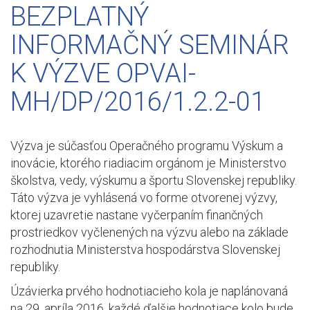
BEZPLATNÝ
INFORMAČNÝ SEMINÁR
K VÝZVE OPVAI-
MH/DP/2016/1.2.2-01
Výzva je súčasťou Operačného programu Výskum a
inovácie, ktorého riadiacim orgánom je Ministerstvo
školstva, vedy, výskumu a športu Slovenskej republiky.
Táto výzva je vyhlásená vo forme otvorenej výzvy,
ktorej uzavretie nastane vyčerpaním finančných
prostriedkov vyčlenených na výzvu alebo na základe
rozhodnutia Ministerstva hospodárstva Slovenskej
republiky.
Úzávierka prvého hodnotiacieho kola je naplánovaná
na 29. apríla 2016, každé ďalšie hodnotiace kolo bude