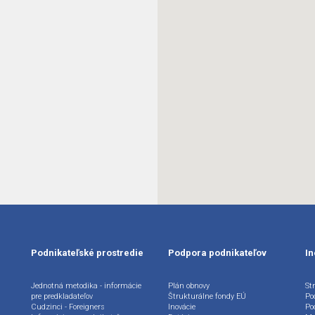
Podnikateľské prostredie
Podpora podnikateľov
In
Jednotná metodika - informácie
Plán obnovy
Str
pre predkladateľov
Štrukturálne fondy EÚ
Po
Cudzinci - Foreigners
Inovácie
Po