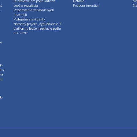
Informácie pre podnikateľov
Dotácie
Me
ký
Lepšia regulácia
Podpora investícií
St
-
Preverovanie zahraničných
investícií
Podujatia a aktuality
Národný projekt „Vybudovanie IT
platformy lepšej regulácie podľa
RIA 2020“
ba
do
iny
na
ru
do