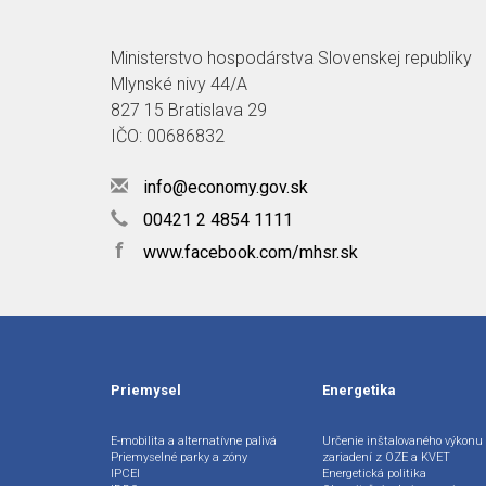
Ministerstvo hospodárstva Slovenskej republiky
Mlynské nivy 44/A
827 15 Bratislava 29
IČO: 00686832
info@economy.gov.sk
00421 2 4854 1111
f
www.facebook.com/mhsr.sk
Priemysel
Energetika
E-mobilita a alternatívne palivá
Určenie inštalovaného výkonu
Priemyselné parky a zóny
zariadení z OZE a KVET
IPCEI
Energetická politika