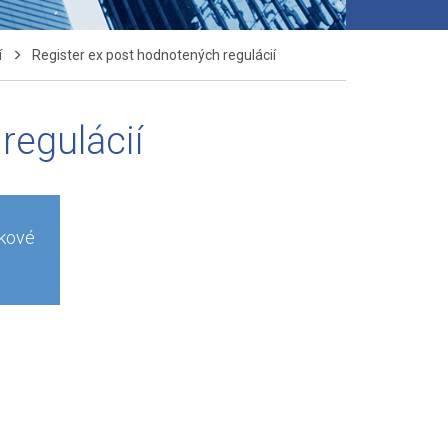
í
Register ex post hodnotených regulácií
regulácií
bkové