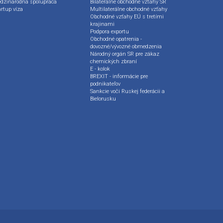
dzinárodná spolupráca
Bilaterálne obchodné vzťahy SR
artup víza
Multilaterálne obchodné vzťahy
Obchodné vzťahy EÚ s tretími
krajinami
Podpora exportu
Obchodné opatrenia -
dovozné/vývozné obmedzenia
Národný orgán SR pre zákaz
chemických zbraní
E - kolok
BREXIT - informácie pre
podnikateľov
Sankcie voči Ruskej federácii a
Bielorusku