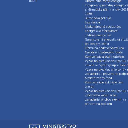
IDRO
Obnoviteľné zdroje energie
Integrovaný národný energetic
a klimatický plán na roky 2021
2030
Surovinová politika
Legislatíva
Medzinárodná spolupráca
Energetická efektívnosť
Jadrová energetika
Garantovaná energetická služ
pre verejný sektor
Efektívna sadzba odvodu do
Národného jadrového fondu
Kompenzácia podnikateľom
Výzva na predkladanie ponúk 
aukcie na výber výkupcu elektr
Výzva na predkladanie ponúk 
zariadenia s právom na podpo
Modernizačný fond
Kompenzácie a dotácie cien
energií
Výzva na predkladanie ponúk 
výberového konania na
zariadenia výrobcu elektriny s
právom na podporu