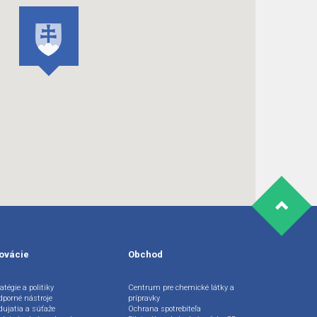
ovácie
Obchod
atégie a politiky
Centrum pre chemické látky a
dporné nástroje
prípravky
dujatia a súťaže
Ochrana spotrebiteľa