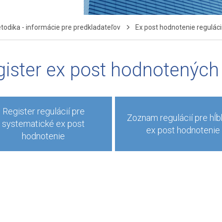
odika - informácie pre predkladateľov
Ex post hodnotenie reguláci
ister ex post hodnotených 
Register regulácií pre
Zoznam regulácií pre hĺ
systematické ex post
ex post hodnotenie
hodnotenie