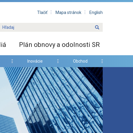
Tlačiť
Mapa stránok
English
iá
Plán obnovy a odolnosti SR
Inovácie
Obchod