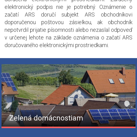
elektronický podpis nie je potrebný. Oznámenie o
začatí ARS doručí subjekt ARS obchodníkovi
doporučenou poštovou zásielkou, ak obchodník
nepotvrdil prijatie písomnosti alebo nezaslal odpoveď
v určenej lehote na základe oznámenia o začatí ARS
doručovaného elektronickými prostriedkami.
Zelená domácnostiam