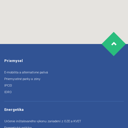
Priemysel
E-mobilita a alternatívne palivá
Priemyselné parky a zóny
IPCEI
IDRO
Energetika
Určenie inštalovaného výkonu zariadení z OZE a KVET
Energetická politika