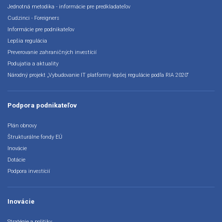
Jednotná metodika - informácie pre predkladateľov
Cudzinci - Foreigners
Informácie pre podnikateľov
Lepšia regulácia
Preverovanie zahraničných investícií
Podujatia a aktuality
Národný projekt „Vybudovanie IT platformy lepšej regulácie podľa RIA 2020“
Podpora podnikateľov
Plán obnovy
Štrukturálne fondy EÚ
Inovácie
Dotácie
Podpora investícií
Inovácie
Stratégie a politiky