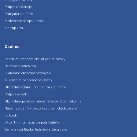
Podporné nástroje
Podujatia a súťaže
Medzinárodná spolupráca
Startup víza
Obchod
Centrum pre chemické látky a prípravky
Ochrana spotrebiteľa
Bilaterálne obchodné vzťahy SR
Multilaterálne obchodné vzťahy
Obchodné vzťahy EÚ s tretími krajinami
Podpora exportu
Obchodné opatrenia - dovozné/vývozné obmedzenia
Národný orgán SR pre zákaz chemických zbraní
E - kolok
BREXIT - informácie pre podnikateľov
Sankcie voči Ruskej federácii a Bielorusku