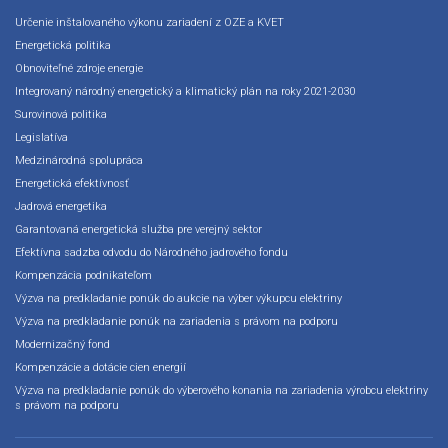
Určenie inštalovaného výkonu zariadení z OZE a KVET
Energetická politika
Obnoviteľné zdroje energie
Integrovaný národný energetický a klimatický plán na roky 2021-2030
Surovinová politika
Legislatíva
Medzinárodná spolupráca
Energetická efektívnosť
Jadrová energetika
Garantovaná energetická služba pre verejný sektor
Efektívna sadzba odvodu do Národného jadrového fondu
Kompenzácia podnikateľom
Výzva na predkladanie ponúk do aukcie na výber výkupcu elektriny
Výzva na predkladanie ponúk na zariadenia s právom na podporu
Modernizačný fond
Kompenzácie a dotácie cien energií
Výzva na predkladanie ponúk do výberového konania na zariadenia výrobcu elektriny
s právom na podporu