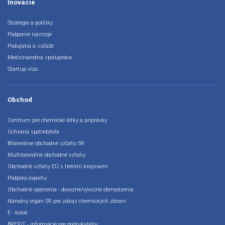
Inovácie
Stratégie a politiky
Podporné nástroje
Podujatia a súťaže
Medzinárodná spolupráca
Startup víza
Obchod
Centrum pre chemické látky a prípravky
Ochrana spotrebiteľa
Bilaterálne obchodné vzťahy SR
Multilaterálne obchodné vzťahy
Obchodné vzťahy EÚ s tretími krajinami
Podpora exportu
Obchodné opatrenia - dovozné/vývozné obmedzenia
Národný orgán SR pre zákaz chemických zbraní
E - kolok
BREXIT - informácie pre podnikateľov