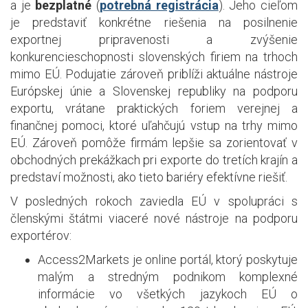
a je
bezplatné
(
potrebná registrácia
). Jeho cieľom
je predstaviť konkrétne riešenia na posilnenie
exportnej pripravenosti a zvýšenie
konkurencieschopnosti slovenských firiem na trhoch
mimo EÚ. Podujatie zároveň priblíži aktuálne nástroje
Európskej únie a Slovenskej republiky na podporu
exportu, vrátane praktických foriem verejnej a
finančnej pomoci, ktoré uľahčujú vstup na trhy mimo
EÚ. Zároveň pomôže firmám lepšie sa zorientovať v
obchodných prekážkach pri exporte do tretích krajín a
predstaví možnosti, ako tieto bariéry efektívne riešiť.
V posledných rokoch zaviedla EÚ v spolupráci s
členskými štátmi viaceré nové nástroje na podporu
exportérov:
Access2Markets je online portál, ktorý poskytuje
malým a stredným podnikom komplexné
informácie vo všetkých jazykoch EÚ o