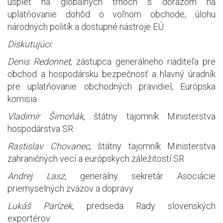
uspieť na globálnych trhoch s dôrazom na
uplatňovanie dohôd o voľnom obchode, úlohu
národných politík a dostupné nástroje EÚ.
Diskutujúci:
Denis Redonnet
, zástupca generálneho riaditeľa pre
obchod a hospodársku bezpečnosť a hlavný úradník
pre uplatňovanie obchodných pravidiel, Európska
komisia
Vladimír Šimoňák
, štátny tajomník Ministerstva
hospodárstva SR
Rastislav Chovanec
, štátny tajomník Ministerstva
zahraničných vecí a európskych záležitostí SR
Andrej Lasz
, generálny sekretár Asociácie
priemyselných zväzov a dopravy
Lukáš Parízek
, predseda Rady slovenských
exportérov