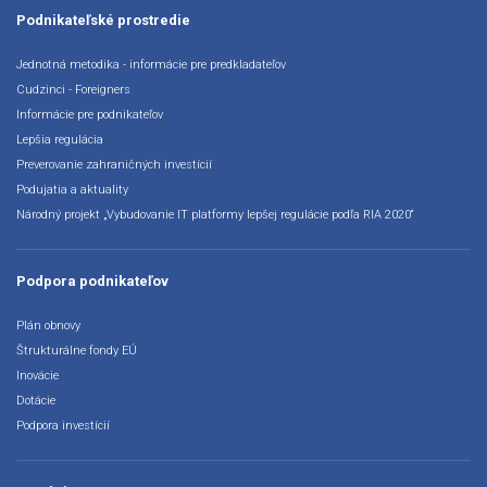
Podnikateľské prostredie
Jednotná metodika - informácie pre predkladateľov
Cudzinci - Foreigners
Informácie pre podnikateľov
Lepšia regulácia
Preverovanie zahraničných investícií
Podujatia a aktuality
Národný projekt „Vybudovanie IT platformy lepšej regulácie podľa RIA 2020“
Podpora podnikateľov
Plán obnovy
Štrukturálne fondy EÚ
Inovácie
Dotácie
Podpora investícií