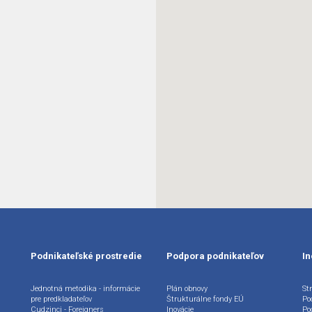
Podnikateľské prostredie
Podpora podnikateľov
In
Jednotná metodika - informácie
Plán obnovy
Str
pre predkladateľov
Štrukturálne fondy EÚ
Po
Cudzinci - Foreigners
Inovácie
Po