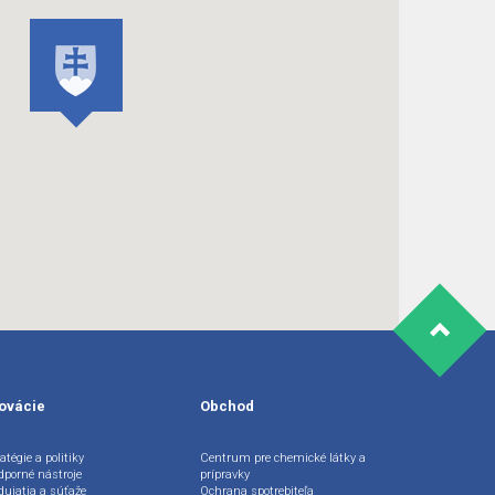
ovácie
Obchod
atégie a politiky
Centrum pre chemické látky a
dporné nástroje
prípravky
dujatia a súťaže
Ochrana spotrebiteľa