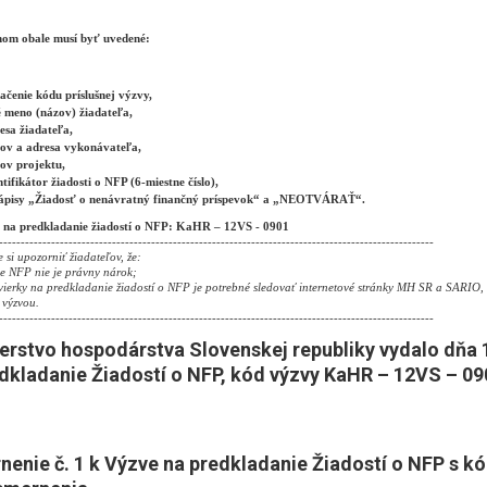
om obale musí byť uvedené:
ačenie kódu príslušnej výzvy,
é meno (názov) žiadateľa,
esa žiadateľa,
ov a adresa vykonávateľa,
ov projektu,
ntifikátor žiadosti o NFP (6-miestne číslo),
ápisy „Žiadosť o nenávratný finančný príspevok“ a „NEOTVÁRAŤ“.
na predkladanie žiadostí o NFP: KaHR – 12VS - 0901
----------------------------------------------------------------------------------------------------
si upozorniť žiadateľov, že:
ie NFP nie je právny nárok;
vierky na predkladanie žiadostí o NFP je potrebné sledovať internetové stránky MH SR a SARIO, 
 výzvou.
----------------------------------------------------------------------------------------------------
erstvo hospodárstva Slovenskej republiky vydalo dňa 
dkladanie Žiadostí o NFP, kód výzvy KaHR – 12VS – 090
enie č. 1 k Výzve na predkladanie Žiadostí o NFP s