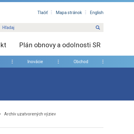
Tlačiť
Mapa stránok
English
kt
Plán obnovy a odolnosti SR
Inovácie
Obchod
Archív uzatvorených výziev