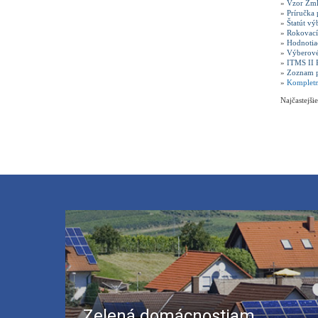
»
Vzor Zml
»
Príručka
»
Štatút vý
»
Rokovací
»
Hodnotia
»
Výberové
»
ITMS II 
»
Zoznam p
»
Kompletn
Najčastejši
Zelená domácnostiam