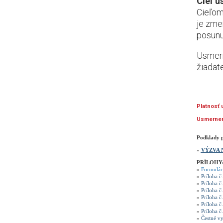
Cieľ 
Cieľom
je zme
posunu
Usmern
žiadat
Platnosť
Usmerneni
Podklady p
»
VÝZVA 
PRÍLOHY
»
Formulár
»
Príloha č
»
Príloha č
»
Príloha č
»
Príloha č
»
Príloha č
»
Príloha č
»
Čestné vy