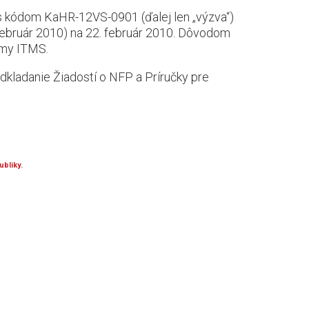
s kódom KaHR-12VS-0901 (ďalej len „výzva“)
február 2010) na 22. február 2010. Dôvodom
émy ITMS.
dkladanie Žiadostí o NFP a Príručky pre
bliky.