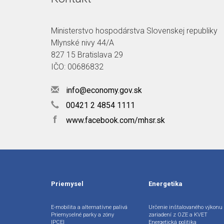
Ministerstvo hospodárstva Slovenskej republiky
Mlynské nivy 44/A
827 15 Bratislava 29
IČO: 00686832
info@economy.gov.sk
00421 2 4854 1111
f
www.facebook.com/mhsr.sk
Priemysel
Energetika
E-mobilita a alternatívne palivá
Určenie inštalovaného výkonu
Priemyselné parky a zóny
zariadení z OZE a KVET
IPCEI
Energetická politika