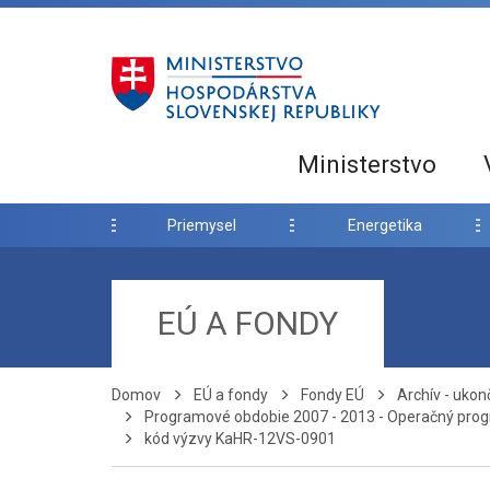
Ministerstvo
Priemysel
Energetika
EÚ A FONDY
Domov
EÚ a fondy
Fondy EÚ
Archív - uko
Programové obdobie 2007 - 2013 - Operačný prog
kód výzvy KaHR-12VS-0901