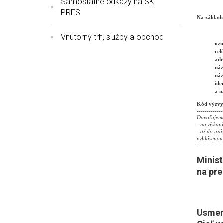
Samostatné odkazy na SK
PRES
Na základn
Vnútorný trh, služby a obchod
ozn
cel
adr
náz
náz
ide
a n
Kód výzvy 
-------------
Dovoľujeme 
- na získan
- až do uzá
vyhlásenou
-------------
Minist
na pre
Usmern