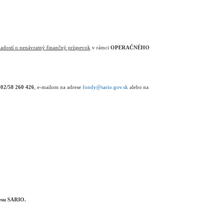
iadostí o nenávratný finančný príspevok
v rámci
OPERAČNÉHO
e
02/58 260 426
, e-mailom na adrese
fondy@sario.gov.sk
alebo na
resu SARIO.