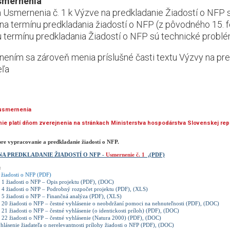
usmernenia
 Usmernenia č. 1 k Výzve na predkladanie Žiadostí o NFP 
na termínu predkladania žiadostí o NFP (z pôvodného 15. 
 termínu predkladania Žiadostí o NFP sú technické probl
ením sa zároveň menia príslušné časti textu Výzvy na pre
eľa
 usmernenia
e platí dňom zverejnenia na stránkach Ministerstva hospodárstva Slovenskej repu
re vypracovanie a predkladanie žiadostí o NFP.
NA PREDKLADANIE ŽIADOSTÍ O NFP
-
Usmernenie č. 1
,(PDF)
:
 žiadosti o NFP (PDF)
. 1 žiadosti o NFP – Opis projektu (PDF), (DOC)
. 4 žiadosti o NFP – Podrobný rozpočet projektu (PDF), (XLS)
. 5 žiadosti o NFP – Finančná analýza (PDF), (XLS)
. 20 žiadosti o NFP – čestné vyhlásenie o neobdržaní pomoci na nehnuteľnosti (PDF), (DOC)
. 21 žiadosti o NFP – čestné vyhlásenie (o identickosti príloh) (PDF), (DOC)
. 22 žiadosti o NFP – čestné vyhlásenie (Natura 2000) (PDF), (DOC)
hlásenie žiadateľa o nerelevantnosti prílohy žiadosti o NFP (PDF), (DOC)