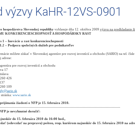
d výzvy KaHR-12VS-0901
vo hospodárstva Slovenskej republiky
vyhlasuje dňa 12. októbra 2009
výzvu na predkladanie ž
U KONKURENCIESCHOPNOSŤ A HOSPODÁRSKY RAST
os 1 – Inovácie a rast konkurencieschopnosti
1.2 – Podpora spoločných služieb pre podnikateľov
ormácie môžete získať v Slovenskej agentúre pre rozvej investícií a obchodu (SARIO) na tel. čísl
j adrese:
gentúra pre rozvoj investícií a obchodu
va 17
islava
 260 426
137
 260 109
dy@sario.sk
 stránka:
www.sario.sk
prijímania žiadostí o NFP je 15. februára 2010.
----------------------------------------------------------------------------------------------------
 NFP je nevyhnutné doručiť:
jneskôr do 15. februára 2010 do 16:00 hod.,
slať (odovzdať na prepravu) poštou, resp. kuriérom najneskôr do 15. februára 2010 na ad