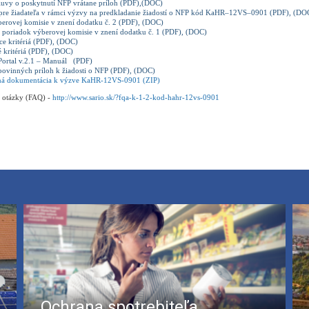
uvy o poskytnutí NFP vrátane príloh (PDF),(DOC)
 pre žiadateľa v rámci výzvy na predkladanie žiadostí o NFP kód KaHR–12VS–0901 (PDF), (D
berovej komisie v znení dodatku č. 2 (PDF), (DOC)
 poriadok výberovej komisie v znení dodatku č. 1 (PDF), (DOC)
ce kritériá (PDF), (DOC)
 kritériá (PDF), (DOC)
Portal v.2.1 – Manuál (PDF)
ovinných príloh k žiadosti o NFP (PDF), (DOC)
á dokumentácia k výzve KaHR-12VS-0901 (ZIP)
e otázky (FAQ) -
http://www.sario.sk/?fqa-k-1-2-kod-hahr-12vs-0901
Ochrana spotrebiteľa