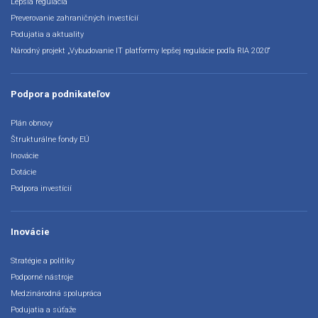
Lepšia regulácia
Preverovanie zahraničných investícií
Podujatia a aktuality
Národný projekt „Vybudovanie IT platformy lepšej regulácie podľa RIA 2020“
Podpora podnikateľov
Plán obnovy
Štrukturálne fondy EÚ
Inovácie
Dotácie
Podpora investícií
Inovácie
Stratégie a politiky
Podporné nástroje
Medzinárodná spolupráca
Podujatia a súťaže