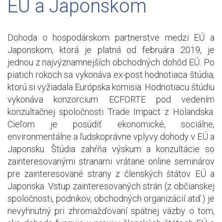
EÚ a Japonskom
Dohoda o hospodárskom partnerstve medzi EÚ a
Japonskom, ktorá je platná od februára 2019, je
jednou z najvýznamnejších obchodných dohôd EÚ. Po
piatich rokoch sa vykonáva ex-post hodnotiaca štúdia,
ktorú si vyžiadala Európska komisia. Hodnotiacu štúdiu
vykonáva konzorcium ECFORTE pod vedením
konzultačnej spoločnosti Trade Impact z Holandska.
Cieľom je posúdiť ekonomické, sociálne,
environmentálne a ľudskoprávne vplyvy dohody v EÚ a
Japonsku. Štúdia zahŕňa výskum a konzultácie so
zainteresovanými stranami vrátane online seminárov
pre zainteresované strany z členských štátov EÚ a
Japonska. Vstup zainteresovaných strán (z občianskej
spoločnosti, podnikov, obchodných organizácií atď.) je
nevyhnutný pri zhromažďovaní spätnej väzby o tom,