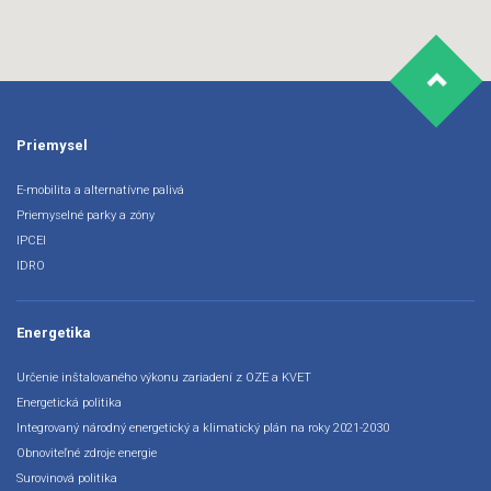
Priemysel
E-mobilita a alternatívne palivá
Priemyselné parky a zóny
IPCEI
IDRO
Energetika
Určenie inštalovaného výkonu zariadení z OZE a KVET
Energetická politika
Integrovaný národný energetický a klimatický plán na roky 2021-2030
Obnoviteľné zdroje energie
Surovinová politika