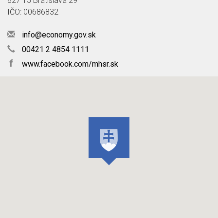
827 15 Bratislava 29
IČO: 00686832
info@economy.gov.sk
00421 2 4854 1111
f
www.facebook.com/mhsr.sk