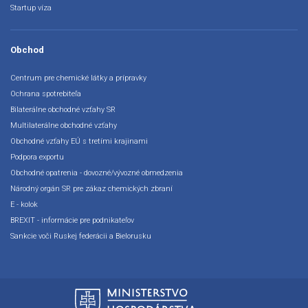
Startup víza
Obchod
Centrum pre chemické látky a prípravky
Ochrana spotrebiteľa
Bilaterálne obchodné vzťahy SR
Multilaterálne obchodné vzťahy
Obchodné vzťahy EÚ s tretími krajinami
Podpora exportu
Obchodné opatrenia - dovozné/vývozné obmedzenia
Národný orgán SR pre zákaz chemických zbraní
E - kolok
BREXIT - informácie pre podnikateľov
Sankcie voči Ruskej federácii a Bielorusku