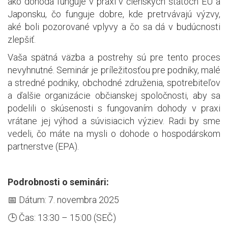
ako dohoda funguje v praxi v členských štátoch EÚ a
Japonsku, čo funguje dobre, kde pretrvávajú výzvy,
aké boli pozorované vplyvy a čo sa dá v budúcnosti
zlepšiť.
Vaša spätná väzba a postrehy sú pre tento proces
nevyhnutné. Seminár je príležitosťou pre podniky, malé
a stredné podniky, obchodné združenia, spotrebiteľov
a ďalšie organizácie občianskej spoločnosti, aby sa
podelili o skúsenosti s fungovaním dohody v praxi
vrátane jej výhod a súvisiacich výziev. Radi by sme
vedeli, čo máte na mysli o dohode o hospodárskom
partnerstve (EPA).
Podrobnosti o seminári:
📅 Dátum: 7. novembra 2025
🕒 Čas: 13:30 – 15:00 (SEČ)