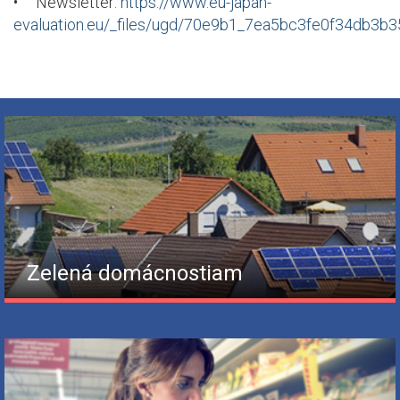
• Newsletter:
https://www.eu-japan-
evaluation.eu/_files/ugd/70e9b1_7ea5bc3fe0f34db3b
Zelená domácnostiam