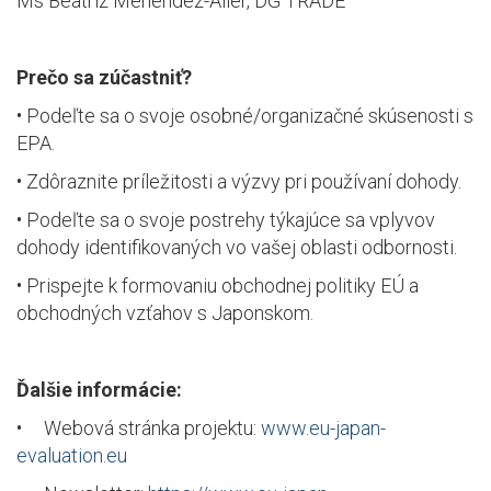
Ms Beatriz Menendez-Aller, DG TRADE
Prečo sa zúčastniť?
• Podeľte sa o svoje osobné/organizačné skúsenosti s
EPA.
• Zdôraznite príležitosti a výzvy pri používaní dohody.
• Podeľte sa o svoje postrehy týkajúce sa vplyvov
dohody identifikovaných vo vašej oblasti odbornosti.
• Prispejte k formovaniu obchodnej politiky EÚ a
obchodných vzťahov s Japonskom.
Ďalšie informácie:
• Webová stránka projektu:
www.eu-japan-
evaluation.eu