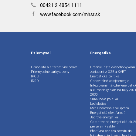
00421 2 4854 1111
f
www.facebook.com/mhsr.sk
Priemysel
Energetika
E-mobilita a alternatívne palivá
Určenie inštalovaného výkonu
Priemyselné parky a zóny
zariadení z OZE a KVET
IPCEI
Energetická politika
IDRO
Obnoviteľné zdroje energie
Integrovaný národný energetic
a klimatický plán na roky 2021
2030
Surovinová politika
Legislatíva
Medzinárodná spolupráca
Energetická efektívnosť
Jadrová energetika
Garantovaná energetická služ
pre verejný sektor
Efektívna sadzba odvodu do
Národného jadrového fondu