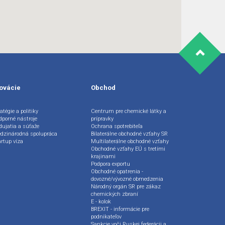
ovácie
Obchod
atégie a politiky
Centrum pre chemické látky a
dporné nástroje
prípravky
dujatia a súťaže
Ochrana spotrebiteľa
dzinárodná spolupráca
Bilaterálne obchodné vzťahy SR
artup víza
Multilaterálne obchodné vzťahy
Obchodné vzťahy EÚ s tretími
krajinami
Podpora exportu
Obchodné opatrenia -
dovozné/vývozné obmedzenia
Národný orgán SR pre zákaz
chemických zbraní
E - kolok
BREXIT - informácie pre
podnikateľov
Sankcie voči Ruskej federácii a