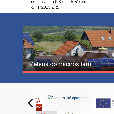
ustanovením § 3 ods. 6 zákona
č. 71/2025 Z. z.
Zelená domácnostiam