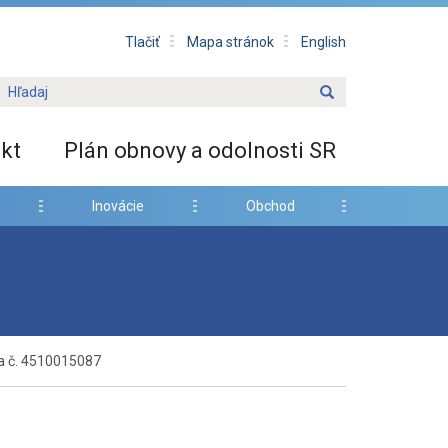
Tlačiť
Mapa stránok
English
kt
Plán obnovy a odolnosti SR
Inovácie
Obchod
a č. 4510015087