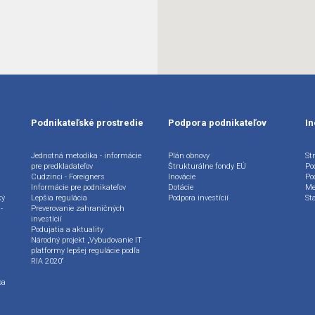
Podnikateľské prostredie
Podpora podnikateľov
In
Jednotná metodika - informácie
Plán obnovy
Str
pre predkladateľov
Štrukturálne fondy EÚ
Po
Cudzinci - Foreigners
Inovácie
Po
Informácie pre podnikateľov
Dotácie
Me
ký
Lepšia regulácia
Podpora investícií
St
-
Preverovanie zahraničných
investícií
Podujatia a aktuality
Národný projekt „Vybudovanie IT
platformy lepšej regulácie podľa
RIA 2020“
ba