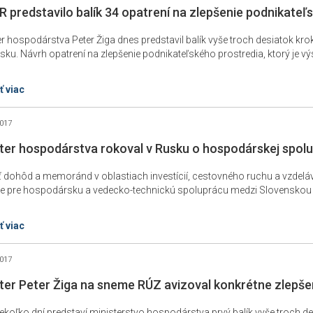
 predstavilo balík 34 opatrení na zlepšenie podnikateľ
er hospodárstva Peter Žiga dnes predstavil balík vyše troch desiatok kr
sku. Návrh opatrení na zlepšenie podnikateľského prostredia, ktorý je 
ť viac
2017
ter hospodárstva rokoval v Rusku o hospodárskej spolu
ť dohôd a memoránd v oblastiach investícií, cestovného ruchu a vzdeláv
e pre hospodársku a vedecko-technickú spoluprácu medzi Slovenskou rep
ť viac
2017
ter Peter Žiga na sneme RÚZ avizoval konkrétne zlepše
iekoľko dní predstaví ministerstvo hospodárstva prvý balík vyše troch des