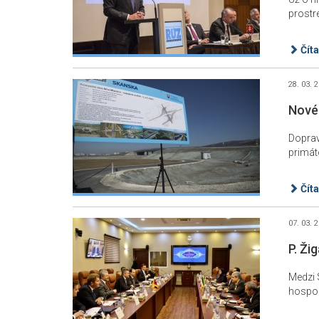
prostr
Číta
28. 03. 
Nové 
Doprav
primát
Číta
07. 03. 
P. Ži
Medzi 
hospod