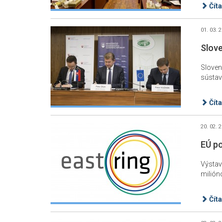
Číta
01. 03. 
Slov
Sloven
sústav
Číta
20. 02. 
EÚ po
Výstav
milión
Číta