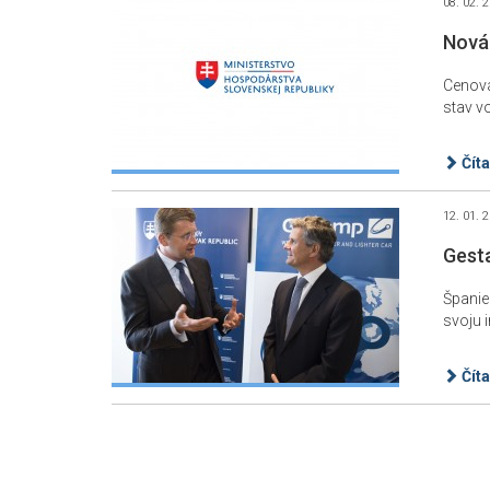
08. 02. 
Nová 
Cenová
stav v
hospod
Číta
12. 01. 
Gesta
Španie
svoju 
SR v Br
Číta