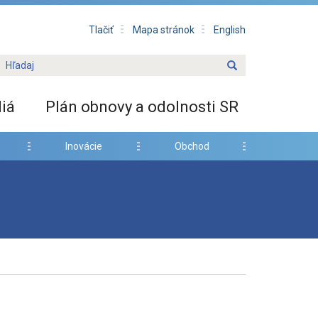
Tlačiť
Mapa stránok
English
iá
Plán obnovy a odolnosti SR
Inovácie
Obchod