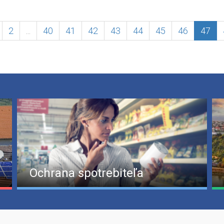
2
...
40
41
42
43
44
45
46
47
Ochrana spotrebiteľa