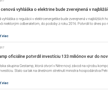
2017
cenová vyhláška o elektrine bude zverejnená v najbližš
 vyhláška o regulácii v elektroenergetike bude zverejnená v najbližších
oči niektorým odberateľom, do podoby z roku 2016. Potvrdil to dnes po 
árstva Petrom Žigom. Ceny stanovuje nezávislý regulátor ÚRSO...
ť viac
2017
mp oficiálne potvrdil investíciu 133 miliónov eur do no
lska skupina Gestamp, ktorá otvorí v Nitre nový závod na výrobu kompon
investíciu. Stalo sa tak na dnešnom stretnutí ministra hospodárstva P
atislave.
ť viac