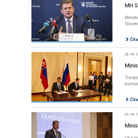
MH SR
Minist
Sloven
Číta
28. 04. 
Minis
Trinás
komisi
Číta
20. 04. 
Minis
Už o n