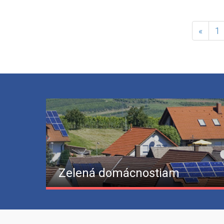
«
1
Zelená domácnostiam