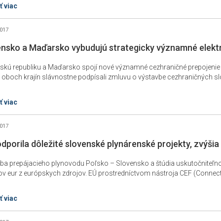
ť viac
2017
ensko a Maďarsko vybudujú strategicky významné elektr
skú republiku a Maďarsko spojí nové významné cezhraničné prepojenie 
 oboch krajín slávnostne podpísali zmluvu o výstavbe cezhraničných sl
ť viac
2017
dporila dôležité slovenské plynárenské projekty, zvýši
ba prepájacieho plynovodu Poľsko – Slovensko a štúdia uskutočniteľno
ov eur z európskych zdrojov. EÚ prostredníctvom nástroja CEF (Connectin
ť viac