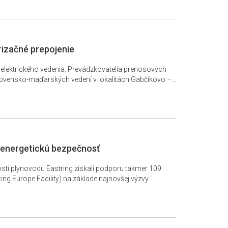
izačné prepojenie
elektrického vedenia. Prevádzkovatelia prenosových
ovensko-maďarských vedení v lokalitách Gabčíkovo –...
a energetickú bezpečnosť
sti plynovodu Eastring získali podporu takmer 109
g Europe Facility) na základe najnovšej výzvy...