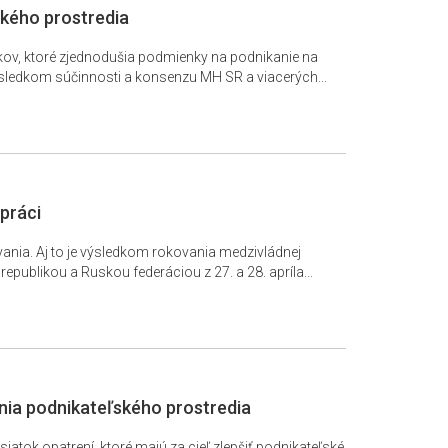
ského prostredia
okov, ktoré zjednodušia podmienky na podnikanie na
výsledkom súčinnosti a konsenzu MH SR a viacerých...
práci
ania. Aj to je výsledkom rokovania medzivládnej
ublikou a Ruskou federáciou z 27. a 28. apríla...
nia podnikateľského prostredia
iatok opatrení, ktoré majú za cieľ zlepšiť podnikateľské