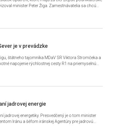
oval minister Peter Žiga. Zamestnávatelia sa chcú...
Sever je v prevádzke
a Žigu, štátneho tajomníka MDaV SR Viktora Stromčeka a
tné napojenie rýchlostnej cesty R1 na priemyselnú...
aní jadrovej energie
 jadrovej energetiky. Presvedčený je o tom minister
entom Iránu a šéfom iránskej Agentúry pre jadrovú...