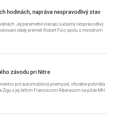
ích hodinách, napráva nespravodlivý stav
 hodinách. Jej parametre vracajú súčasný nespravodlivý
rokovaní vlády premiér Robert Fico spolu s ministrom
vého závodu pri Nitre
entov pre automobilový priemysel, oficiálne potvrdila
etra Žigu s jej šéfom Franciscom Riberasom na pôde MH