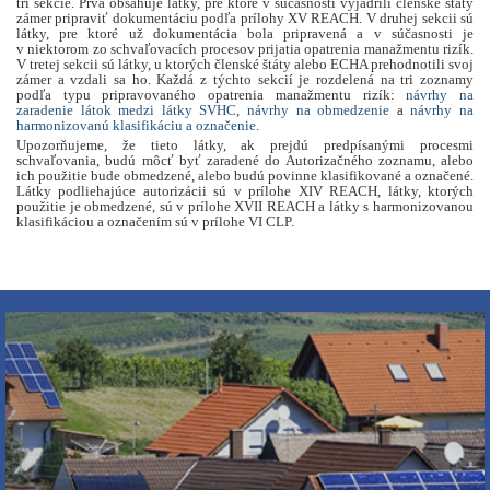
tri sekcie. Prvá obsahuje látky, pre ktoré v súčasnosti vyjadrili členské štáty
zámer pripraviť dokumentáciu podľa prílohy XV REACH. V druhej sekcii sú
látky, pre ktoré už dokumentácia bola pripravená a v súčasnosti je
v niektorom zo schvaľovacích procesov prijatia opatrenia manažmentu rizík.
V tretej sekcii sú látky, u ktorých členské štáty alebo ECHA prehodnotili svoj
zámer a vzdali sa ho. Každá z týchto sekcií je rozdelená na tri zoznamy
podľa typu pripravovaného opatrenia manažmentu rizík:
návrhy na
zaradenie látok medzi látky SVHC
,
návrhy na obmedzenie
a
návrhy na
harmonizovanú klasifikáciu a označenie
.
Upozorňujeme, že tieto látky, ak prejdú predpísanými procesmi
schvaľovania, budú môcť byť zaradené do Autorizačného zoznamu, alebo
ich použitie bude obmedzené, alebo budú povinne klasifikované a označené.
Látky podliehajúce autorizácii sú v prílohe XIV REACH, látky, ktorých
použitie je obmedzené, sú v prílohe XVII REACH a látky s harmonizovanou
klasifikáciou a označením sú v prílohe VI CLP.