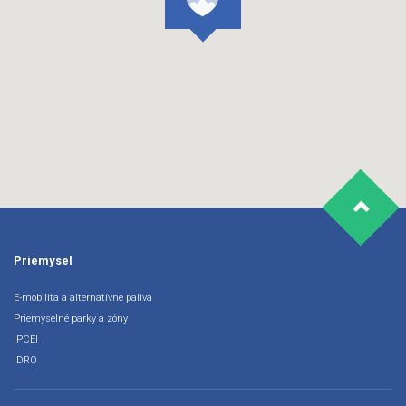
Priemysel
E-mobilita a alternatívne palivá
Priemyselné parky a zóny
IPCEI
IDRO