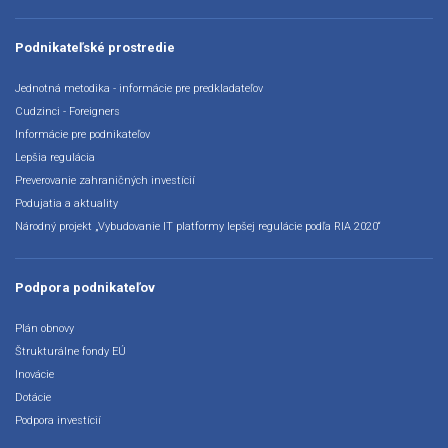
Podnikateľské prostredie
Jednotná metodika - informácie pre predkladateľov
Cudzinci - Foreigners
Informácie pre podnikateľov
Lepšia regulácia
Preverovanie zahraničných investícií
Podujatia a aktuality
Národný projekt „Vybudovanie IT platformy lepšej regulácie podľa RIA 2020“
Podpora podnikateľov
Plán obnovy
Štrukturálne fondy EÚ
Inovácie
Dotácie
Podpora investícií