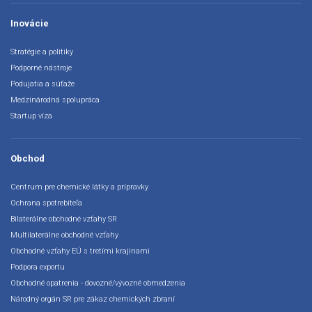
Inovácie
Stratégie a politiky
Podporné nástroje
Podujatia a súťaže
Medzinárodná spolupráca
Startup víza
Obchod
Centrum pre chemické látky a prípravky
Ochrana spotrebiteľa
Bilaterálne obchodné vzťahy SR
Multilaterálne obchodné vzťahy
Obchodné vzťahy EÚ s tretími krajinami
Podpora exportu
Obchodné opatrenia - dovozné/vývozné obmedzenia
Národný orgán SR pre zákaz chemických zbraní