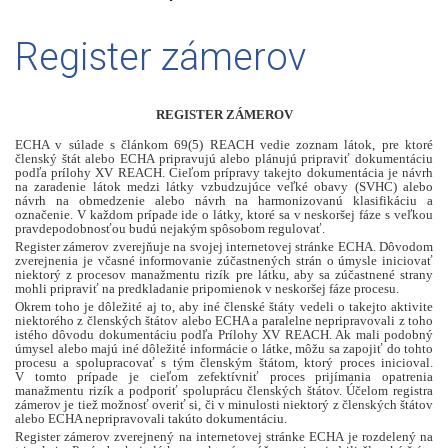
Register zámerov
REGISTER ZÁMEROV
ECHA v súlade s článkom 69(5) REACH vedie zoznam látok, pre ktoré
členský štát alebo ECHA pripravujú alebo plánujú pripraviť dokumentáciu
podľa prílohy XV REACH. Cieľom prípravy takejto dokumentácia je návrh
na zaradenie látok medzi látky vzbudzujúce veľké obavy (SVHC) alebo
návrh na obmedzenie alebo návrh na harmonizovanú klasifikáciu a
označenie. V každom prípade ide o látky, ktoré sa v neskoršej fáze s veľkou
pravdepodobnosťou budú nejakým spôsobom regulovať.
Register zámerov zverejňuje na svojej internetovej stránke ECHA. Dôvodom
zverejnenia je včasné informovanie zúčastnených strán o úmysle iniciovať
niektorý z procesov manažmentu rizík pre látku, aby sa zúčastnené strany
mohli pripraviť na predkladanie pripomienok v neskoršej fáze procesu.
Okrem toho je dôležité aj to, aby iné členské štáty vedeli o takejto aktivite
niektorého z členských štátov alebo ECHA a paralelne nepripravovali z toho
istého dôvodu dokumentáciu podľa Prílohy XV REACH. Ak mali podobný
úmysel alebo majú iné dôležité informácie o látke, môžu sa zapojiť do tohto
procesu a spolupracovať s tým členským štátom, ktorý proces inicioval.
V tomto prípade je cieľom zefektívniť proces prijímania opatrenia
manažmentu rizík a podporiť spoluprácu členských štátov. Účelom registra
zámerov je tiež možnosť overiť si, či v minulosti niektorý z členských štátov
alebo ECHA nepripravovali takúto dokumentáciu.
Register zámerov zverejnený na internetovej stránke ECHA je rozdelený na