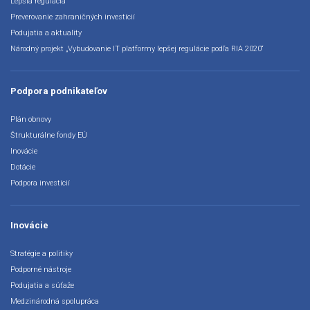
Lepšia regulácia
Preverovanie zahraničných investícií
Podujatia a aktuality
Národný projekt „Vybudovanie IT platformy lepšej regulácie podľa RIA 2020“
Podpora podnikateľov
Plán obnovy
Štrukturálne fondy EÚ
Inovácie
Dotácie
Podpora investícií
Inovácie
Stratégie a politiky
Podporné nástroje
Podujatia a súťaže
Medzinárodná spolupráca