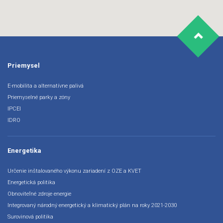
Priemysel
E-mobilita a alternatívne palivá
Priemyselné parky a zóny
IPCEI
IDRO
Energetika
Určenie inštalovaného výkonu zariadení z OZE a KVET
Energetická politika
Obnoviteľné zdroje energie
Integrovaný národný energetický a klimatický plán na roky 2021-2030
Surovinová politika