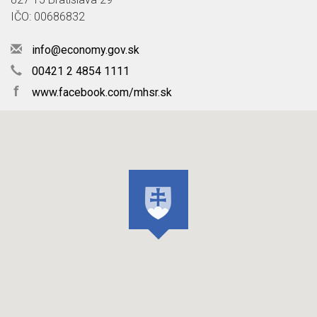
IČO: 00686832
info@economy.gov.sk
00421 2 4854 1111
f
www.facebook.com/mhsr.sk