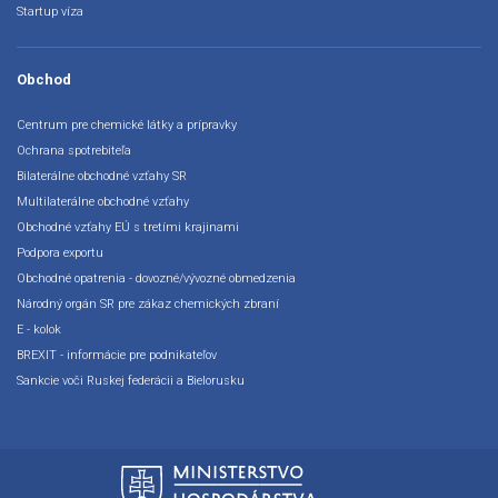
Startup víza
Obchod
Centrum pre chemické látky a prípravky
Ochrana spotrebiteľa
Bilaterálne obchodné vzťahy SR
Multilaterálne obchodné vzťahy
Obchodné vzťahy EÚ s tretími krajinami
Podpora exportu
Obchodné opatrenia - dovozné/vývozné obmedzenia
Národný orgán SR pre zákaz chemických zbraní
E - kolok
BREXIT - informácie pre podnikateľov
Sankcie voči Ruskej federácii a Bielorusku