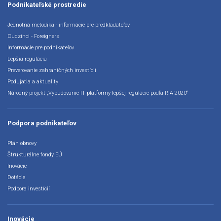
Podnikateľské prostredie
Jednotná metodika - informácie pre predkladateľov
Cudzinci - Foreigners
Informácie pre podnikateľov
Lepšia regulácia
Preverovanie zahraničných investícií
Podujatia a aktuality
Národný projekt „Vybudovanie IT platformy lepšej regulácie podľa RIA 2020“
Podpora podnikateľov
Plán obnovy
Štrukturálne fondy EÚ
Inovácie
Dotácie
Podpora investícií
Inovácie