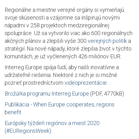
Regionálne a miestne verejné orgány si vymieňajú
svoje skúsenosti a vzájomne sa inšpirujú novými
nápadmi v 258 projektoch medziregionálnej
spolupráce. Už sa vytvorilo viac ako 600 regionálnych
akčných plánov a zlepšili vyše 300
verejných politík
a
stratégií. Na nové nápady, ktoré zlepšia život v týchto
komunitách, je už vyčlenených 426 miliónov EUR.
Interreg Europe spája ľudí, aby našli inovatívne a
udržateľné riešenia. Niektoré z nich je si možné
pozrieť prostredníctvom
videoprezentácie.
Brožúrka programu Interreg Europe
(PDF, 4770kB)
Publikácia - When Europe cooperates, regions
benefit
Európsky týždeň regiónov a miest 2020
(#EURegionsWeek)