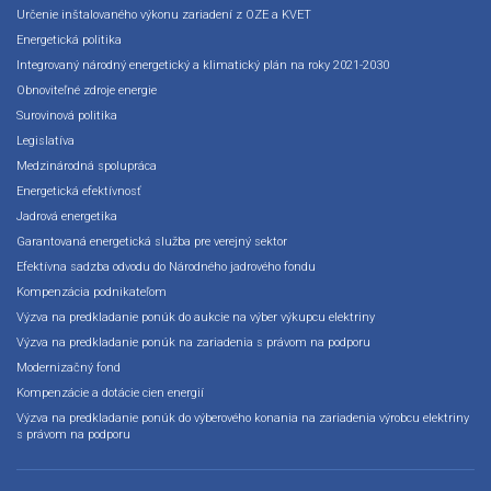
Určenie inštalovaného výkonu zariadení z OZE a KVET
Energetická politika
Integrovaný národný energetický a klimatický plán na roky 2021-2030
Obnoviteľné zdroje energie
Surovinová politika
Legislatíva
Medzinárodná spolupráca
Energetická efektívnosť
Jadrová energetika
Garantovaná energetická služba pre verejný sektor
Efektívna sadzba odvodu do Národného jadrového fondu
Kompenzácia podnikateľom
Výzva na predkladanie ponúk do aukcie na výber výkupcu elektriny
Výzva na predkladanie ponúk na zariadenia s právom na podporu
Modernizačný fond
Kompenzácie a dotácie cien energií
Výzva na predkladanie ponúk do výberového konania na zariadenia výrobcu elektriny
s právom na podporu