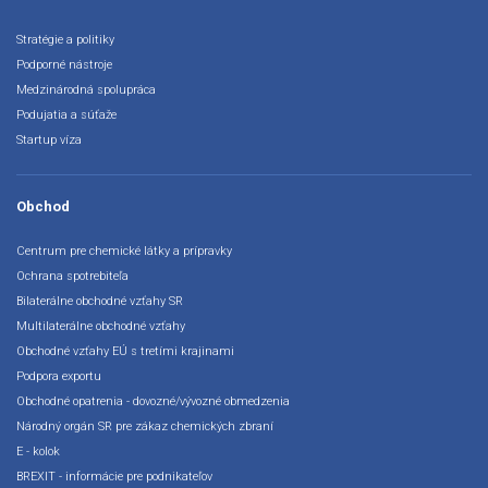
Stratégie a politiky
Podporné nástroje
Medzinárodná spolupráca
Podujatia a súťaže
Startup víza
Obchod
Centrum pre chemické látky a prípravky
Ochrana spotrebiteľa
Bilaterálne obchodné vzťahy SR
Multilaterálne obchodné vzťahy
Obchodné vzťahy EÚ s tretími krajinami
Podpora exportu
Obchodné opatrenia - dovozné/vývozné obmedzenia
Národný orgán SR pre zákaz chemických zbraní
E - kolok
BREXIT - informácie pre podnikateľov