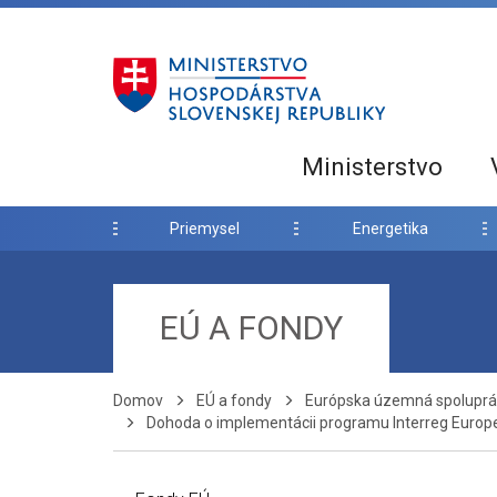
Ministerstvo
Priemysel
Energetika
EÚ A FONDY
Domov
EÚ a fondy
Európska územná spolupr
Dohoda o implementácii programu Interreg Europ