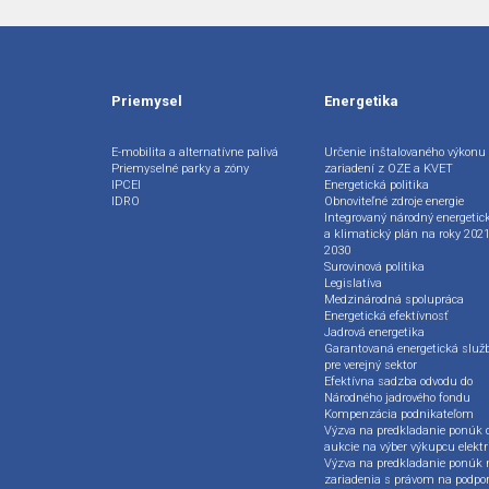
Priemysel
Energetika
E-mobilita a alternatívne palivá
Určenie inštalovaného výkonu
Priemyselné parky a zóny
zariadení z OZE a KVET
IPCEI
Energetická politika
IDRO
Obnoviteľné zdroje energie
Integrovaný národný energetic
a klimatický plán na roky 2021
2030
Surovinová politika
Legislatíva
Medzinárodná spolupráca
Energetická efektívnosť
Jadrová energetika
Garantovaná energetická služ
pre verejný sektor
Efektívna sadzba odvodu do
Národného jadrového fondu
Kompenzácia podnikateľom
Výzva na predkladanie ponúk 
aukcie na výber výkupcu elektr
Výzva na predkladanie ponúk 
zariadenia s právom na podpo