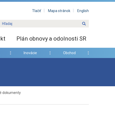
Tlačiť
Mapa stránok
English
kt
Plán obnovy a odolnosti SR
Inovácie
Obchod
é dokumenty