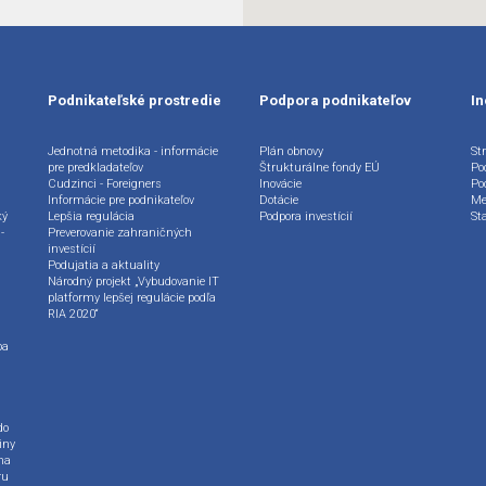
Podnikateľské prostredie
Podpora podnikateľov
In
Jednotná metodika - informácie
Plán obnovy
Str
pre predkladateľov
Štrukturálne fondy EÚ
Po
Cudzinci - Foreigners
Inovácie
Po
Informácie pre podnikateľov
Dotácie
Me
ký
Lepšia regulácia
Podpora investícií
St
-
Preverovanie zahraničných
investícií
Podujatia a aktuality
Národný projekt „Vybudovanie IT
platformy lepšej regulácie podľa
RIA 2020“
ba
do
iny
na
ru