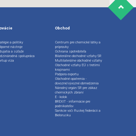
ovácie
Obchod
atégie a politiky
Centrum pre chemické látky a
dporné nástroje
prípravky
dujatia a súťaže
Ochrana spotrebiteľa
dzinárodná spolupráca
Bilaterálne obchodné vzťahy SR
artup víza
Multilaterálne obchodné vzťahy
Obchodné vzťahy EÚ s tretími
krajinami
Podpora exportu
Obchodné opatrenia -
dovozné/vývozné obmedzenia
Národný orgán SR pre zákaz
chemických zbraní
E - kolok
BREXIT - informácie pre
podnikateľov
Sankcie voči Ruskej federácii a
Bielorusku