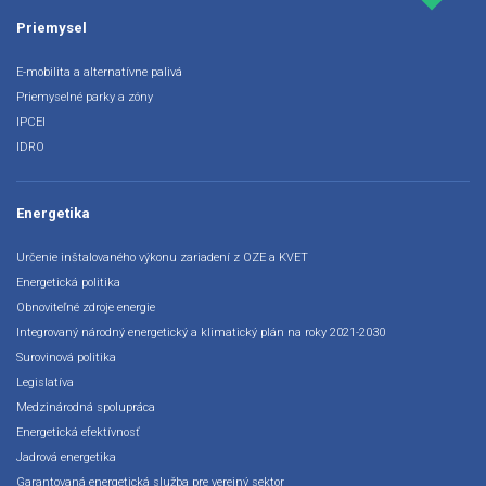
Priemysel
E-mobilita a alternatívne palivá
Priemyselné parky a zóny
IPCEI
IDRO
Energetika
Určenie inštalovaného výkonu zariadení z OZE a KVET
Energetická politika
Obnoviteľné zdroje energie
Integrovaný národný energetický a klimatický plán na roky 2021-2030
Surovinová politika
Legislatíva
Medzinárodná spolupráca
Energetická efektívnosť
Jadrová energetika
Garantovaná energetická služba pre verejný sektor