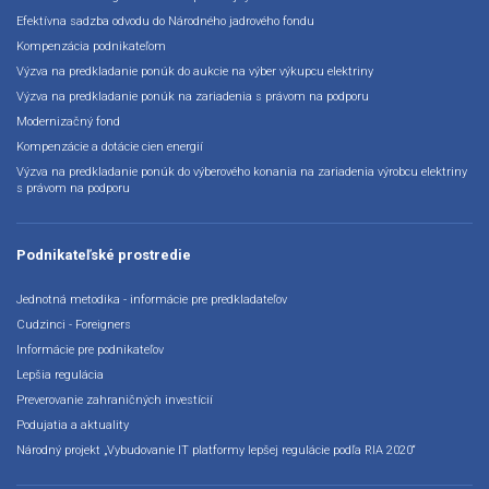
Efektívna sadzba odvodu do Národného jadrového fondu
Kompenzácia podnikateľom
Výzva na predkladanie ponúk do aukcie na výber výkupcu elektriny
Výzva na predkladanie ponúk na zariadenia s právom na podporu
Modernizačný fond
Kompenzácie a dotácie cien energií
Výzva na predkladanie ponúk do výberového konania na zariadenia výrobcu elektriny
s právom na podporu
Podnikateľské prostredie
Jednotná metodika - informácie pre predkladateľov
Cudzinci - Foreigners
Informácie pre podnikateľov
Lepšia regulácia
Preverovanie zahraničných investícií
Podujatia a aktuality
Národný projekt „Vybudovanie IT platformy lepšej regulácie podľa RIA 2020“