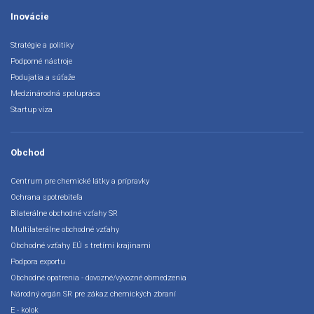
Inovácie
Stratégie a politiky
Podporné nástroje
Podujatia a súťaže
Medzinárodná spolupráca
Startup víza
Obchod
Centrum pre chemické látky a prípravky
Ochrana spotrebiteľa
Bilaterálne obchodné vzťahy SR
Multilaterálne obchodné vzťahy
Obchodné vzťahy EÚ s tretími krajinami
Podpora exportu
Obchodné opatrenia - dovozné/vývozné obmedzenia
Národný orgán SR pre zákaz chemických zbraní
E - kolok