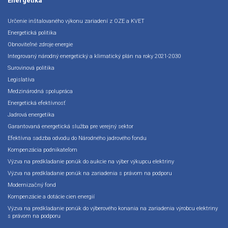
Energetika
Určenie inštalovaného výkonu zariadení z OZE a KVET
Energetická politika
Obnoviteľné zdroje energie
Integrovaný národný energetický a klimatický plán na roky 2021-2030
Surovinová politika
Legislatíva
Medzinárodná spolupráca
Energetická efektívnosť
Jadrová energetika
Garantovaná energetická služba pre verejný sektor
Efektívna sadzba odvodu do Národného jadrového fondu
Kompenzácia podnikateľom
Výzva na predkladanie ponúk do aukcie na výber výkupcu elektriny
Výzva na predkladanie ponúk na zariadenia s právom na podporu
Modernizačný fond
Kompenzácie a dotácie cien energií
Výzva na predkladanie ponúk do výberového konania na zariadenia výrobcu elektriny
s právom na podporu