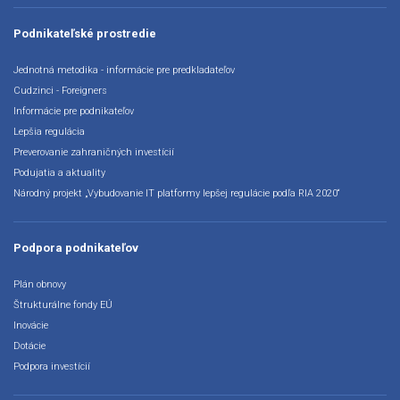
Podnikateľské prostredie
Jednotná metodika - informácie pre predkladateľov
Cudzinci - Foreigners
Informácie pre podnikateľov
Lepšia regulácia
Preverovanie zahraničných investícií
Podujatia a aktuality
Národný projekt „Vybudovanie IT platformy lepšej regulácie podľa RIA 2020“
Podpora podnikateľov
Plán obnovy
Štrukturálne fondy EÚ
Inovácie
Dotácie
Podpora investícií