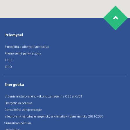
Priemysel
E-mobilita a alternatívne palivá
Priemyselné parky a zóny
IPCEI
IDRO
Energetika
Určenie inštalovaného výkonu zariadení z OZE a KVET
Energetická politika
Obnoviteľné zdroje energie
Integrovaný národný energetický a klimatický plán na roky 2021-2030
Surovinová politika
Legislatíva