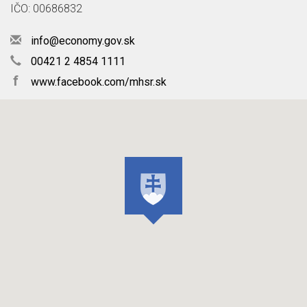
IČO: 00686832
info@economy.gov.sk
00421 2 4854 1111
f
www.facebook.com/mhsr.sk