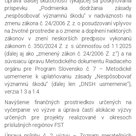
Úprava ďalšej skutočnosti týkajúcej sa poskytovania
príspevku „Podmienka dodržania zásady
„nespôsobovať významnú škodu“ v nadväznosti na
zmenu zákona č. 24/2006 Z. z. o posudzovaní vplyvov
na životné prostredie a o zmene a doplnení niektorých
zákonov v znení neskorších predpisov vykonanú
zákonom č. 350/2024 Z. z. s účinnosťou od 1.1.2025
(ďalej aj ako „zmenený zákon č. 24/2006 Z. z.“) a na
súvisiacu úpravu Metodického dokumentu Riadiaceho
orgánu pre Program Slovensko č. 7 – Metodické
usmernenie k uplatňovaniu zásady „Nespôsobovať
významnú škodu“ (ďalej len „DNSH usmernenie“),
verzia 1.3 a 1.4.
Navýšenie finančných prostriedkov určených na
vyčerpanie vo výzve a úprava častí alokácie výzvy
určených pre projekty realizované v okresoch
príslušných regiónov FST.
Úprava prílohy č. 2 výzvy – Zoznam merateľných