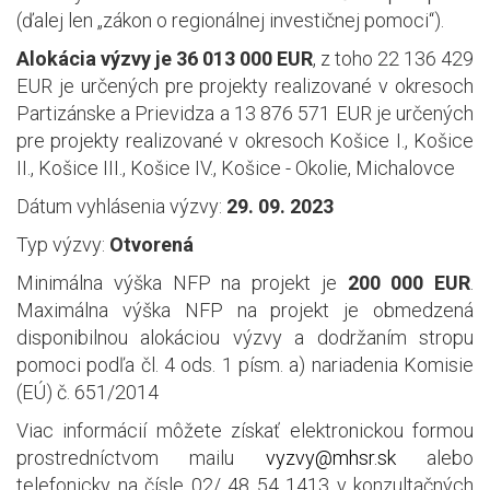
(ďalej len „zákon o regionálnej investičnej pomoci“).
Alokácia výzvy je 36 013 000 EUR
, z toho 22 136 429
EUR je určených pre projekty realizované v okresoch
Partizánske a Prievidza a 13 876 571 EUR je určených
pre projekty realizované v okresoch Košice I., Košice
II., Košice III., Košice IV., Košice - Okolie, Michalovce
Dátum vyhlásenia výzvy:
29. 09. 2023
Typ výzvy:
Otvorená
Minimálna výška NFP na projekt je
200 000 EUR
.
Maximálna výška NFP na projekt je obmedzená
disponibilnou alokáciou výzvy a dodržaním stropu
pomoci podľa čl. 4 ods. 1 písm. a) nariadenia Komisie
(EÚ) č. 651/2014
Viac informácií môžete získať elektronickou formou
prostredníctvom mailu
vyzvy@mhsr.sk
alebo
telefonicky na čísle 02/ 48 54 1413 v konzultačných