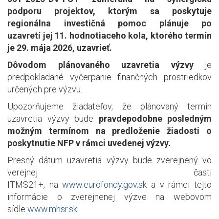
podporu projektov, ktorým sa poskytuje
regionálna investičná pomoc
plánuje po
uzavretí jej 11. hodnotiaceho kola, ktorého termín
je 29. mája 2026, uzavrieť.
Dôvodom plánovaného uzavretia výzvy
je
predpokladané vyčerpanie finančných prostriedkov
určených pre výzvu.
Upozorňujeme žiadateľov, že plánovaný termín
uzavretia výzvy bude
pravdepodobne posledným
možným termínom na predloženie žiadosti o
poskytnutie NFP v rámci uvedenej výzvy.
Presný dátum uzavretia výzvy bude zverejnený vo
verejnej časti
ITMS21+, na
www.eurofondy.gov.sk
a v rámci tejto
informácie o zverejnenej výzve na webovom
sídle
www.mhsr.sk
.