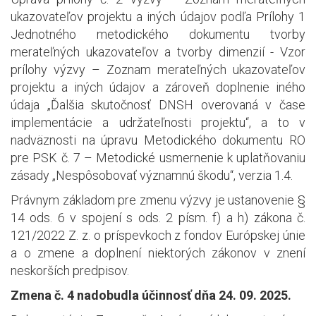
ukazovateľov projektu a iných údajov podľa Prílohy 1
Jednotného metodického dokumentu tvorby
merateľných ukazovateľov a tvorby dimenzií - Vzor
prílohy výzvy – Zoznam merateľných ukazovateľov
projektu a iných údajov a zároveň doplnenie iného
údaja „Ďalšia skutočnosť DNSH overovaná v čase
implementácie a udržateľnosti projektu“, a to v
nadväznosti na úpravu Metodického dokumentu RO
pre PSK č. 7 – Metodické usmernenie k uplatňovaniu
zásady „Nespôsobovať významnú škodu“, verzia 1.4.
Právnym základom pre zmenu výzvy je ustanovenie §
14 ods. 6 v spojení s ods. 2 písm. f) a h) zákona č.
121/2022 Z. z. o príspevkoch z fondov Európskej únie
a o zmene a doplnení niektorých zákonov v znení
neskorších predpisov.
Zmena č. 4 nadobudla účinnosť dňa 24. 09. 2025.