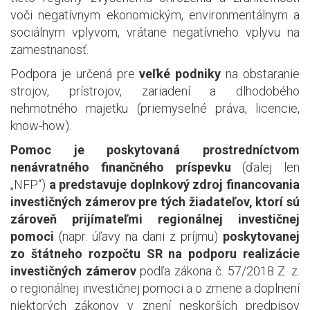
voči negatívnym ekonomickým, environmentálnym a
sociálnym vplyvom, vrátane negatívneho vplyvu na
zamestnanosť.
Podpora je určená pre
veľké podniky
na obstaranie
strojov, prístrojov, zariadení a dlhodobého
nehmotného majetku (priemyselné práva, licencie,
know-how).
Pomoc je poskytovaná prostredníctvom
nenávratného finančného príspevku
(ďalej len
„NFP“)
a predstavuje doplnkový zdroj financovania
investičných zámerov pre tých žiadateľov, ktorí sú
zároveň prijímateľmi regionálnej investičnej
pomoci
(napr. úľavy na dani z príjmu)
poskytovanej
zo štátneho rozpočtu SR na podporu realizácie
investičných zámerov
podľa zákona č. 57/2018 Z. z.
o regionálnej investičnej pomoci a o zmene a doplnení
niektorých zákonov v znení neskorších predpisov