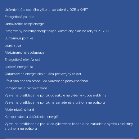
Určenie inštalovaného výkonu zariadení z OZE a KVET
Energetická politika
Obnoviteľné zdroje energie
Integrovaný národný energetický a klimatický plán na roky 2021-2030
Surovinová politika
Legislatíva
Medzinárodná spolupráca
Energetická efektívnosť
Jadrová energetika
Garantovaná energetická služba pre verejný sektor
Efektívna sadzba odvodu do Národného jadrového fondu
Kompenzácia podnikateľom
Výzva na predkladanie ponúk do aukcie na výber výkupcu elektriny
Výzva na predkladanie ponúk na zariadenia s právom na podporu
Modernizačný fond
Kompenzácie a dotácie cien energií
Výzva na predkladanie ponúk do výberového konania na zariadenia výrobcu elektriny
s právom na podporu