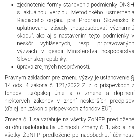
zjednotenie formy stanovenia podmienky DNSH
s aktuálnou verziou Metodického usmernenia
Riadiaceho orgánu pre Program Slovensko k
uplatňovaniu zásady „nespôsobovať významnú
škodu“, ako aj s nastavením tejto podmienky v
neskôr vyhlásených, resp. pripravovaných
výzvach v gescii Ministerstva hospodárstva
Slovenskej republiky,
úprava zrejmých nesprávností.
Právnym základom pre zmenu výzvy je ustanovenie §
14 ods. 4 zákona č. 121/2022 Z. z. o príspevkoch z
fondov Európskej únie a o zmene a doplnení
niektorých zákonov v znení neskorších predpisov
(ďalej len „zákon o príspevkoch z fondov EÚ“).
Zmena č. 1 sa vzťahuje na všetky ŽoNFP predložené
ku dňu nadobudnutia účinnosti Zmeny č. 1, ako aj na
všetky ŽoNFP predložené po nadobudnutí účinnosti