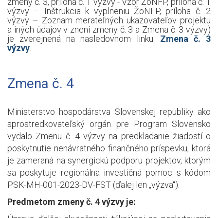
zmeny č. 3, príloha č. 1 výzvy - Vzor ŽoNFP, príloha č. 1
výzvy – Inštrukcia k vyplneniu ŽoNFP, príloha č. 2
výzvy – Zoznam merateľných ukazovateľov projektu
a iných údajov v znení zmeny č. 3 a Zmena č. 3 výzvy)
je zverejnená na nasledovnom linku:
Zmena č. 3
výzvy
.
Zmena č. 4
Ministerstvo hospodárstva Slovenskej republiky ako
sprostredkovateľský orgán pre Program Slovensko
vydalo Zmenu č. 4 výzvy na predkladanie žiadostí o
poskytnutie nenávratného finančného príspevku, ktorá
je zameraná na synergickú podporu projektov, ktorým
sa poskytuje regionálna investičná pomoc s kódom
PSK-MH-001-2023-DV-FST (ďalej len „výzva“).
Predmetom zmeny č. 4 výzvy je: