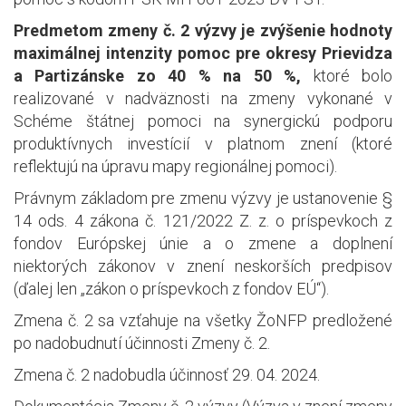
Predmetom zmeny č. 2 výzvy je zvýšenie hodnoty
maximálnej intenzity pomoc pre okresy Prievidza
a Partizánske zo 40 % na 50 %,
ktoré bolo
realizované v nadväznosti na zmeny vykonané v
Schéme štátnej pomoci na synergickú podporu
produktívnych investícií v platnom znení (ktoré
reflektujú na úpravu mapy regionálnej pomoci).
Právnym základom pre zmenu výzvy je ustanovenie §
14 ods. 4 zákona č. 121/2022 Z. z. o príspevkoch z
fondov Európskej únie a o zmene a doplnení
niektorých zákonov v znení neskorších predpisov
(ďalej len „zákon o príspevkoch z fondov EÚ“).
Zmena č. 2 sa vzťahuje na všetky ŽoNFP predložené
po nadobudnutí účinnosti Zmeny č. 2.
Zmena č. 2 nadobudla účinnosť 29. 04. 2024.