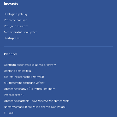
Inovácie
Stratégie a politiky
Podporné nástroje
Podujatia a súťaže
Medzinárodná spolupráca
Startup víza
Obchod
Centrum pre chemické látky a prípravky
Ochrana spotrebiteľa
Bilaterálne obchodné vzťahy SR
Multilaterálne obchodné vzťahy
Obchodné vzťahy EÚ s tretími krajinami
Podpora exportu
Obchodné opatrenia - dovozné/vývozné obmedzenia
Národný orgán SR pre zákaz chemických zbraní
E - kolok