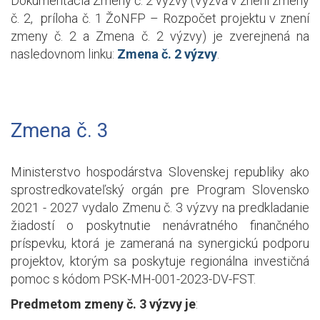
Dokumentácia Zmeny č. 2 výzvy (Výzva v znení zmeny
č. 2, príloha č. 1 ŽoNFP – Rozpočet projektu v znení
zmeny č. 2 a Zmena č. 2 výzvy) je zverejnená na
nasledovnom linku:
Zmena č. 2 výzvy
.
Zmena č. 3
Ministerstvo hospodárstva Slovenskej republiky ako
sprostredkovateľský orgán pre Program Slovensko
2021 - 2027 vydalo Zmenu č. 3 výzvy na predkladanie
žiadostí o poskytnutie nenávratného finančného
príspevku, ktorá je zameraná na synergickú podporu
projektov, ktorým sa poskytuje regionálna investičná
pomoc s kódom PSK-MH-001-2023-DV-FST.
Predmetom zmeny č. 3 výzvy je
: