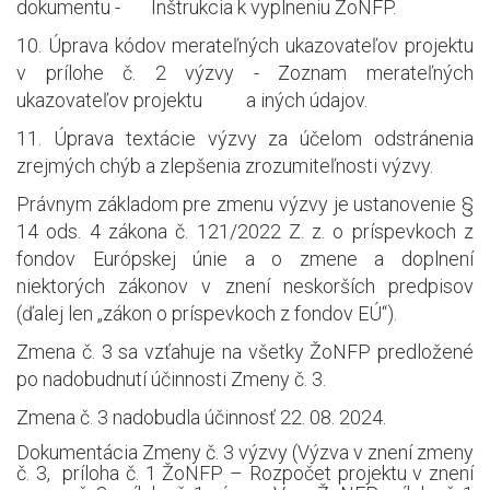
dokumentu - Inštrukcia k vyplneniu ŽoNFP.
10. Úprava kódov merateľných ukazovateľov projektu
v prílohe č. 2 výzvy - Zoznam merateľných
ukazovateľov projektu a iných údajov.
11.
Úprava textácie výzvy za účelom odstránenia
zrejmých chýb a zlepšenia zrozumiteľnosti výzvy.
Právnym základom pre zmenu výzvy je ustanovenie §
14 ods. 4 zákona č. 121/2022 Z. z. o príspevkoch z
fondov Európskej únie a o zmene a doplnení
niektorých zákonov v znení neskorších predpisov
(ďalej len „zákon o príspevkoch z fondov EÚ“).
Zmena č. 3 sa vzťahuje na všetky ŽoNFP predložené
po nadobudnutí účinnosti Zmeny č. 3.
Zmena č. 3 nadobudla účinnosť 22. 08. 2024.
Dokumentácia Zmeny č. 3 výzvy (Výzva v znení zmeny
č. 3, príloha č. 1 ŽoNFP – Rozpočet projektu v znení