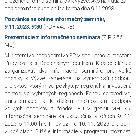
prezenčnú formu seminárov k výzve. Ako náhrada za
oba semináre bude online forma dňa 9.11.2023.
Pozvánka na online informačný seminár,
9.11.2023, 9:30
(PDF 445 kB)
Prezentácie z informačného seminára
(ZIP 2,56
MB)
Ministerstvo hospodárstva SR v spolupráci s mestom
Prievidza a s Regionálnym centrom Košice plánuje
zorganizovať dva informačné semináre pre veľké
podniky k Výzve zameranej na synergickú podporu
projektov, ktorým sa poskytuje regionálna investičná
pomoc vo vybraných regiónoch Fondu spravodlivej
transformácie a k ďalším možnostiam podpory
veľkých podnikov z fondov EÚ v gescii MH SR.
Informačné semináre sa uskutočnia v dňoch 9. 11.
2023 o 11.00 h v Prievidzi a 10. 11. 2023 o 9.30 h
v Košiciach. Bližšie informácie k programu, možnosti