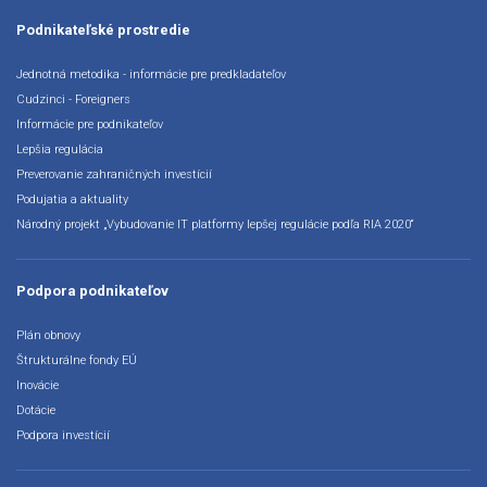
Podnikateľské prostredie
Jednotná metodika - informácie pre predkladateľov
Cudzinci - Foreigners
Informácie pre podnikateľov
Lepšia regulácia
Preverovanie zahraničných investícií
Podujatia a aktuality
Národný projekt „Vybudovanie IT platformy lepšej regulácie podľa RIA 2020“
Podpora podnikateľov
Plán obnovy
Štrukturálne fondy EÚ
Inovácie
Dotácie
Podpora investícií